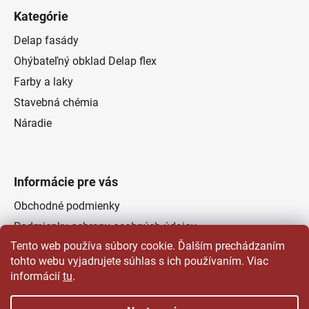
Kategórie
Delap fasády
Ohýbateľný obklad Delap flex
Farby a laky
Stavebná chémia
Náradie
Informácie pre vás
Obchodné podmienky
Podmienky ochrany osobných údajov
Tento web používa súbory cookie. Ďalším prechádzaním
Odstúpenie od zmluvy
tohto webu vyjadrujete súhlas s ich používaním. Viac
Kontakty
informácií
tu
.
Predajňa