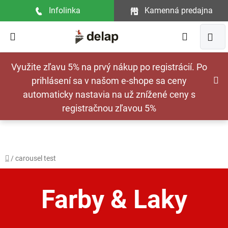
Prejsť
Infolinka
Kamenná predajna
na
obsah
Hľadať
NÁ
Využite zľavu 5% na prvý nákup po registrácií. Po
KOŠ
prihlásení sa v našom e-shope sa ceny
automaticky nastavia na už znížené ceny s
registračnou zľavou 5%
Domov
/
carousel test
Farby & Laky