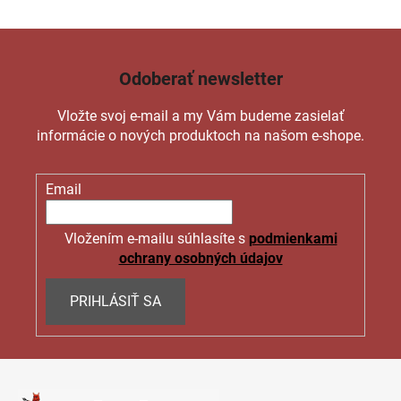
Odoberať newsletter
Vložte svoj e-mail a my Vám budeme zasielať
informácie o nových produktoch na našom e-shope.
Email
Vložením e-mailu súhlasíte s
podmienkami
ochrany osobných údajov
PRIHLÁSIŤ SA
Z
á