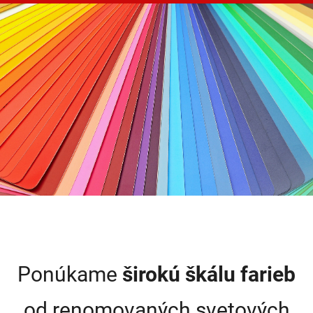
Ponúkame
širokú škálu farieb
od renomovaných svetových