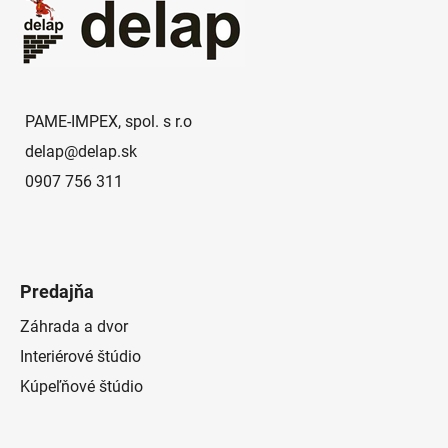
p
ä
t
i
e
PAME-IMPEX, spol. s r.o
delap
@
delap.sk
0907 756 311
Predajňa
Záhrada a dvor
Interiérové štúdio
Kúpeľňové štúdio