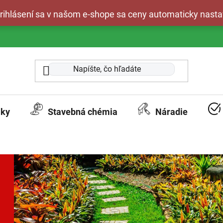
 prihlásení sa v našom e-shope sa ceny automaticky nasta
aky
Stavebná chémia
Náradie