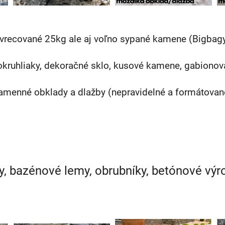
vrecované 25kg ale aj voľno sypané kamene (Bigbagy
 okruhliaky, dekoračné sklo, kusové kamene, gabionov
amenné obklady a dlažby (nepravidelné a formátovan
ky, bazénové lemy, obrubníky, betónové výro