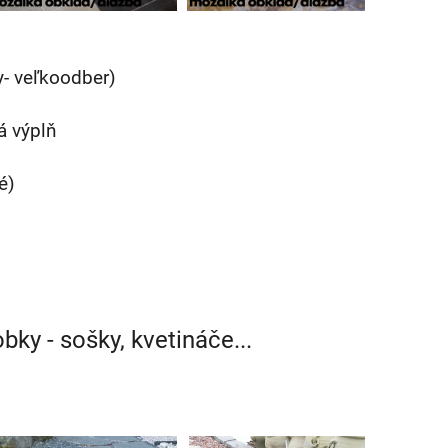
- veľkoodber)
á výplň
é)
bky - sošky, kvetináče...