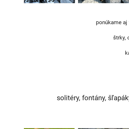
ponúkame aj 
štrky,
k
solitéry, fontány, šľapá