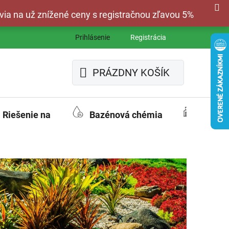
via na už znížené ceny s registračnou zľavou 5%
Prihlásenie
Registrácia
PRÁZDNY KOŠÍK
NÁKUPNÝ
KOŠÍK
Riešenie na
Bazénová chémia
Fasád