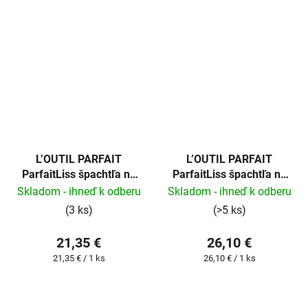
L’OUTIL PARFAIT
L’OUTIL PARFAIT
ParfaitLiss špachtľa na
ParfaitLiss špachtľa na
stierku 25cm
stierku 35cm
Skladom - ihneď k odberu
Skladom - ihneď k odberu
(3 ks)
(>5 ks)
21,35 €
26,10 €
Jednotková
Jednotková
21,35 € / 1 ks
26,10 € / 1 ks
cena:
cena: