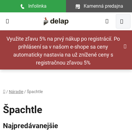
Prejsť
Infolinka
Kamenná predajna
na
obsah
Hľadať
NÁ
Využite zľavu 5% na prvý nákup po registrácií. Po
KOŠ
prihlásení sa v našom e-shope sa ceny
automaticky nastavia na už znížené ceny s
registračnou zľavou 5%
Domov
/
Náradie
/
Špachtle
Špachtle
Najpredávanejšie