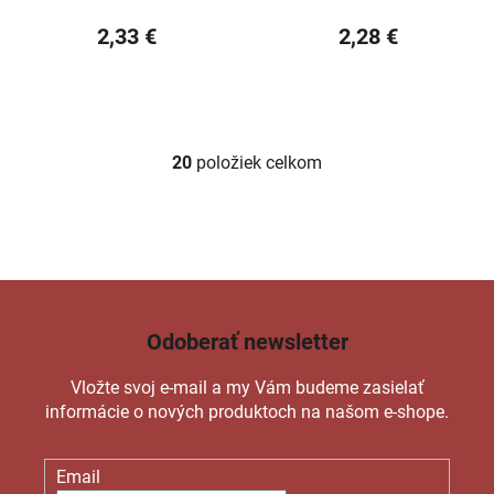
2,33 €
2,28 €
20
položiek celkom
O
v
l
á
d
a
c
Odoberať newsletter
i
e
Vložte svoj e-mail a my Vám budeme zasielať
p
informácie o nových produktoch na našom e-shope.
r
v
k
Email
y