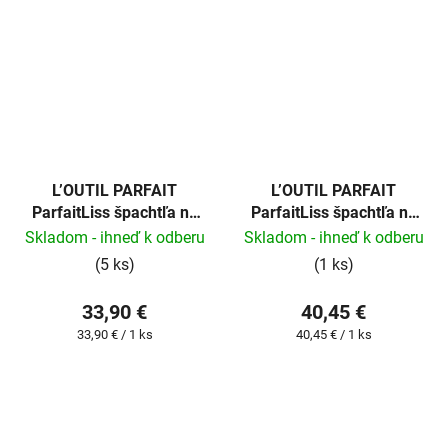
L’OUTIL PARFAIT
L’OUTIL PARFAIT
ParfaitLiss špachtľa na
ParfaitLiss špachtľa na
stierku 45cm
stierku 60cm
Skladom - ihneď k odberu
Skladom - ihneď k odberu
(5 ks)
(1 ks)
33,90 €
40,45 €
Jednotková
Jednotková
33,90 € / 1 ks
40,45 € / 1 ks
cena:
cena: