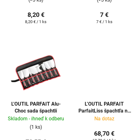
k
t
8,20 €
7 €
o
Jednotková
Jednotková
8,20 € / 1 ks
7 € / 1 ks
v
cena:
cena:
L'OUTIL PARFAIT Alu-
L’OUTIL PARFAIT
Choc sada špachtlí
ParfaitLiss špachtľa na
stierku 100cm
Skladom - ihneď k odberu
Na dotaz
(1 ks)
68,70 €