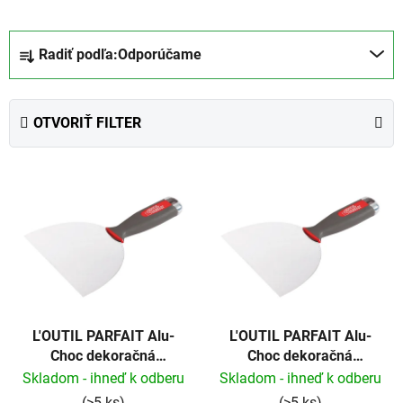
R
Radiť podľa:
Odporúčame
a
d
e
OTVORIŤ FILTER
n
i
V
e
ý
p
p
r
i
o
s
d
p
u
r
k
L'OUTIL PARFAIT Alu-
L'OUTIL PARFAIT Alu-
o
t
Choc dekoračná
Choc dekoračná
d
o
špachtľa 15cm
špachtľa 6cm
Skladom - ihneď k odberu
Skladom - ihneď k odberu
u
v
(>5 ks)
(>5 ks)