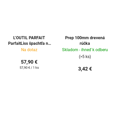
L’OUTIL PARFAIT
Prep 100mm drevená
ParfaitLiss špachtľa na
rúčka
stierku 80cm
Na dotaz
Skladom - ihneď k odberu
(>5 ks)
57,90 €
Jednotková
57,90 € / 1 ks
3,42 €
cena: