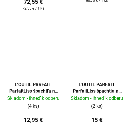
Jednotková
72,55 €
68,70 € / 1 ks
cena:
Jednotková
72,55 € / 1 ks
cena:
L’OUTIL PARFAIT
L’OUTIL PARFAIT
ParfaitLiss špachtľa na
ParfaitLiss špachtľa na
stierku 10cm
stierku 15cm
Skladom - ihneď k odberu
Skladom - ihneď k odberu
(4 ks)
(2 ks)
12,95 €
15 €