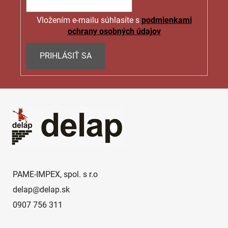
v
ý
Vložením e-mailu súhlasíte s
podmienkami
p
ochrany osobných údajov
i
s
PRIHLÁSIŤ SA
u
Z
á
p
ä
t
i
e
PAME-IMPEX, spol. s r.o
delap
@
delap.sk
0907 756 311