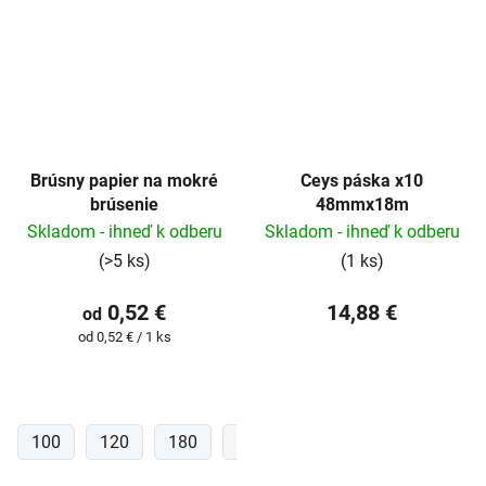
Brúsny papier na mokré
Ceys páska x10
brúsenie
48mmx18m
Skladom - ihneď k odberu
Skladom - ihneď k odberu
(>5 ks)
(1 ks)
0,52 €
14,88 €
od
Jednotková
od 0,52 € / 1 ks
cena:
100
120
180
400
600
800
1000