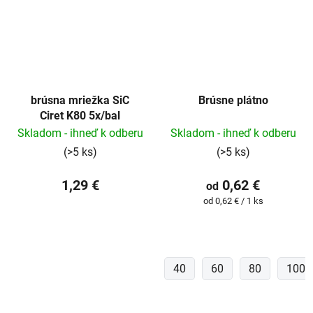
brúsna mriežka SiC
Brúsne plátno
Ciret K80 5x/bal
Skladom - ihneď k odberu
Skladom - ihneď k odberu
(>5 ks)
(>5 ks)
1,29 €
0,62 €
od
Jednotková
od 0,62 € / 1 ks
cena:
40
60
80
100