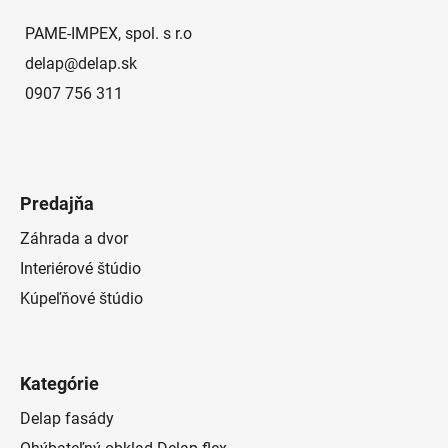
i
e
PAME-IMPEX, spol. s r.o
delap
@
delap.sk
0907 756 311
Predajňa
Záhrada a dvor
Interiérové štúdio
Kúpeľňové štúdio
Kategórie
Delap fasády