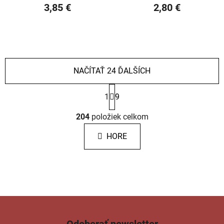
3,85 €
2,80 €
NAČÍTAŤ 24 ĎALŠÍCH
S
1
9
t
r
O
á
204
položiek celkom
v
n
l
k
HORE
á
o
d
v
a
a
c
n
i
i
e
e
p
r