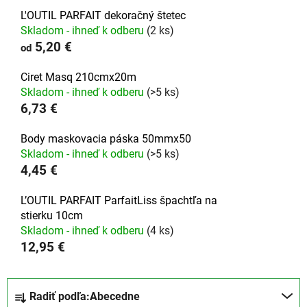
L'OUTIL PARFAIT dekoračný štetec
Skladom - ihneď k odberu
(2 ks)
5,20 €
od
Ciret Masq 210cmx20m
Skladom - ihneď k odberu
(>5 ks)
6,73 €
Body maskovacia páska 50mmx50
Skladom - ihneď k odberu
(>5 ks)
4,45 €
L’OUTIL PARFAIT ParfaitLiss špachtľa na
stierku 10cm
Skladom - ihneď k odberu
(4 ks)
12,95 €
R
Radiť podľa:
Abecedne
a