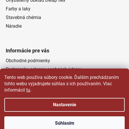
Ohýbateľný obklad Delap flex
Farby a laky
Stavebná chémia
Náradie
Informácie pre vás
Obchodné podmienky
Podmienky ochrany osobných údajov
Tento web používa súbory cookie. Ďalším prechádzaním
Odstúpenie od zmluvy
tohto webu vyjadrujete súhlas s ich používaním. Viac
Kontakty
informácií
tu
.
Predajňa
Nastavenie
Vytvoril Shoptet
a
Adatelier
Súhlasím
Copyright 2026
Čertovsky dobré farby laky | Delap.sk
.