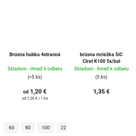
Brúsna hubka 4stranná
brúsna mriežka SiC
Ciret K100 5x/bal
Skladom - ihneď k odberu
Skladom - ihneď k odberu
(>5 ks)
(5 ks)
1,20 €
1,35 €
od
Jednotková
od 1,20 € / 1 ks
cena:
60
80
100
220