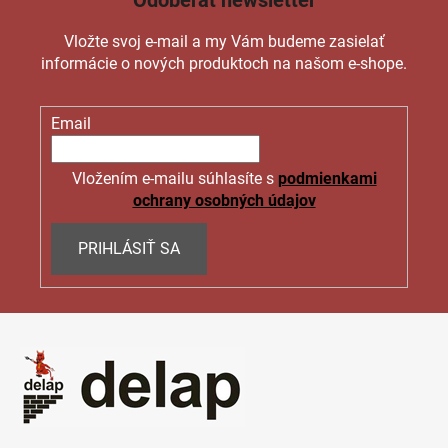
Odoberať newsletter
v
k
Vložte svoj e-mail a my Vám budeme zasielať
y
informácie o nových produktoch na našom e-shope.
v
ý
p
Email
i
s
Vložením e-mailu súhlasíte s
podmienkami
u
ochrany osobných údajov
PRIHLÁSIŤ SA
Z
á
p
ä
t