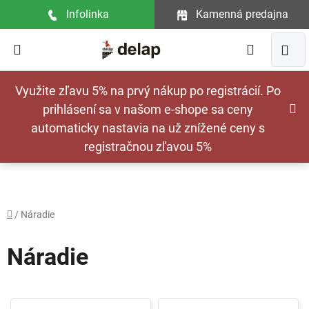
Prejsť
Infolinka
Kamenná predajna
na
obsah
Hľadať
NÁ
Využite zľavu 5% na prvý nákup po registrácií. Po
KOŠ
prihlásení sa v našom e-shope sa ceny
automaticky nastavia na už znížené ceny s
registračnou zľavou 5%
Domov
/
Náradie
Náradie