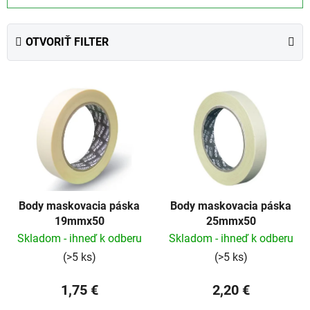
d
e
OTVORIŤ FILTER
n
i
V
e
ý
p
p
r
i
o
s
d
p
u
r
k
Body maskovacia páska
Body maskovacia páska
o
t
19mmx50
25mmx50
d
o
Skladom - ihneď k odberu
Skladom - ihneď k odberu
u
v
(>5 ks)
(>5 ks)
k
t
1,75 €
2,20 €
o