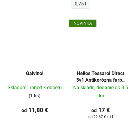
0,75 l
NOVINKA
Galvinol
Helios Tessarol Direct
3v1 ​Antikorózna farba
na kov
Skladom - ihneď k odberu
Na sklade, dodanie do 3-5
(1 ks)
dní
11,80 €
17 €
od
od
Jednotková
od 22,67 € / 1 l
cena: