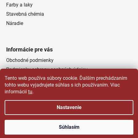
Farby a laky
Stavebná chémia
Náradie
Informácie pre vás
Obchodné podmienky
Podmienky ochrany osobných údajov
Tento web používa súbory cookie. Ďalším prechádzaním
Odstúpenie od zmluvy
tohto webu vyjadrujete súhlas s ich používaním. Viac
Kontakty
informácií
tu
.
Predajňa
Nastavenie
Vytvoril Shoptet
a
Adatelier
Súhlasím
Copyright 2026
Čertovsky dobré farby laky | Delap.sk
.
Všetky práva vyhradené.