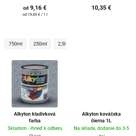
t
9,16 €
10,35 €
od
o
Jednotková
od 19,85 € / 1 l
v
cena:
750ml
250ml
2,5l
1l
Alkyton kladivková
Alkyton kováčska
farba
čierna 1L
Skladom - ihneď k odberu
Na sklade, dodanie do 3-5