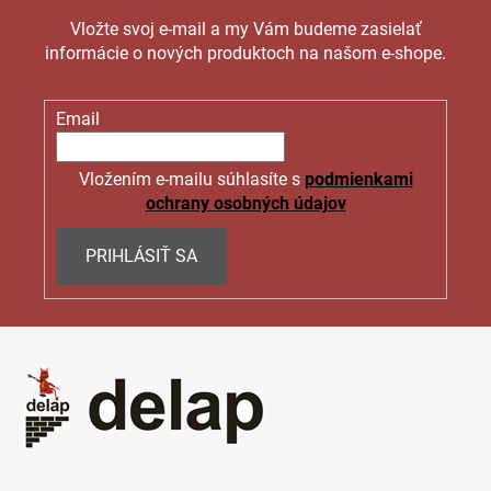
k
Vložte svoj e-mail a my Vám budeme zasielať
y
informácie o nových produktoch na našom e-shope.
v
ý
p
Email
i
s
Vložením e-mailu súhlasíte s
podmienkami
u
ochrany osobných údajov
PRIHLÁSIŤ SA
Z
á
p
ä
t
i