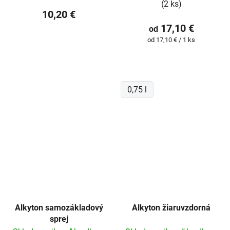
(2 ks)
10,20 €
17,10 €
od
Jednotková
od 17,10 € / 1 ks
cena:
0,75 l
Alkyton samozákladový
Alkyton žiaruvzdorná
sprej