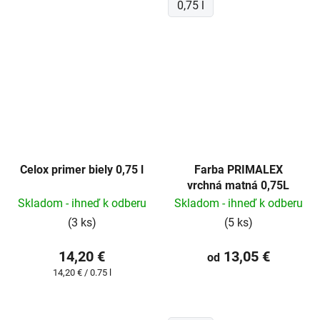
0,75 l
Celox primer biely 0,75 l
Farba PRIMALEX
vrchná matná 0,75L
Skladom - ihneď k odberu
Skladom - ihneď k odberu
(3 ks)
(5 ks)
14,20 €
13,05 €
od
Jednotková
14,20 € / 0.75 l
cena: