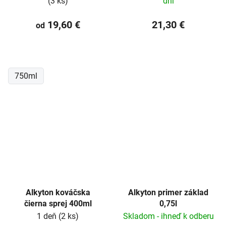
(3 ks)
dní
19,60 €
21,30 €
od
750ml
Alkyton kováčska
Alkyton primer základ
čierna sprej 400ml
0,75l
1 deň
(2 ks)
Skladom - ihneď k odberu