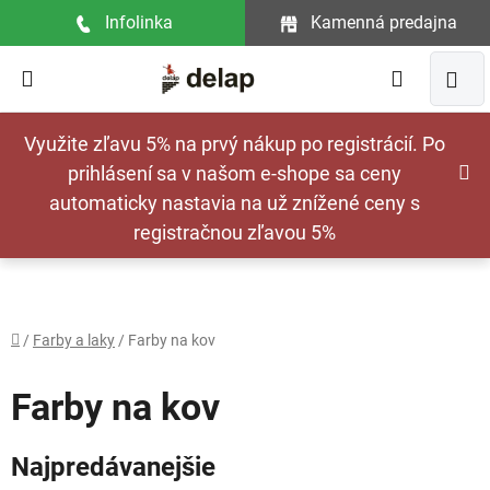
Prejsť
Infolinka
Kamenná predajna
na
obsah
Hľadať
NÁ
Využite zľavu 5% na prvý nákup po registrácií. Po
KOŠ
prihlásení sa v našom e-shope sa ceny
automaticky nastavia na už znížené ceny s
registračnou zľavou 5%
Domov
/
Farby a laky
/
Farby na kov
Farby na kov
Najpredávanejšie