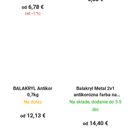
6,78 €
od
(až –1 %)
BALAKRYL Antikor
Balakryl Metal 2v1
0,7kg
antikorózna farba na
kov 0,7kg
Na dotaz
Na sklade, dodanie do 3-5
dní
12,13 €
od
14,40 €
od