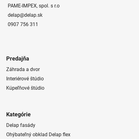
e
PAME-IMPEX, spol. s r.o
delap
@
delap.sk
0907 756 311
Predajňa
Záhrada a dvor
Interiérové štúdio
Kúpeľňové štúdio
Kategórie
Delap fasády
Ohýbateľný obklad Delap flex