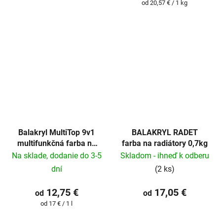
Jednotková
od 20,57 € / 1 kg
cena:
Balakryl MultiTop 9v1
BALAKRYL RADET
multifunkčná farba na
farba na radiátory 0,7kg
všetky povrchy
Na sklade, dodanie do 3-5
Skladom - ihneď k odberu
dní
(2 ks)
12,75 €
17,05 €
od
od
Jednotková
od 17 € / 1 l
cena: