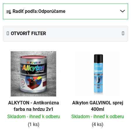
R
Radiť podľa:
Odporúčame
a
d
e
OTVORIŤ FILTER
n
i
V
e
ý
p
p
r
i
o
s
d
p
u
r
k
ALKYTON - Antikorózna
Alkyton GALVINOL sprej
o
t
farba na hrdzu 2v1
400ml
d
o
Skladom - ihneď k odberu
Skladom - ihneď k odberu
u
v
(1 ks)
(4 ks)
k