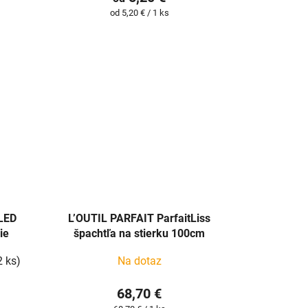
Jednotková
od 5,20 € / 1 ks
cena:
LED
L’OUTIL PARFAIT ParfaitLiss
ie
špachtľa na stierku 100cm
2 ks)
Na dotaz
68,70 €