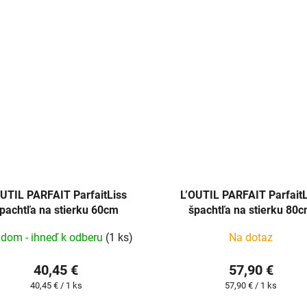
cena:
OUTIL PARFAIT ParfaitLiss
L’OUTIL PARFAIT ParfaitL
pachtľa na stierku 60cm
špachtľa na stierku 80
adom - ihneď k odberu
(1 ks)
Na dotaz
40,45 €
57,90 €
Jednotková
Jednotková
40,45 € / 1 ks
57,90 € / 1 ks
cena:
cena: