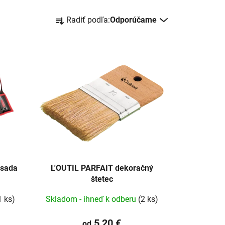
R
Radiť podľa:
Odporúčame
a
d
e
n
i
e
p
r
o
d
u
k
 sada
L'OUTIL PARFAIT dekoračný
štetec
t
o
1 ks)
Skladom - ihneď k odberu
(2 ks)
v
5,20 €
od