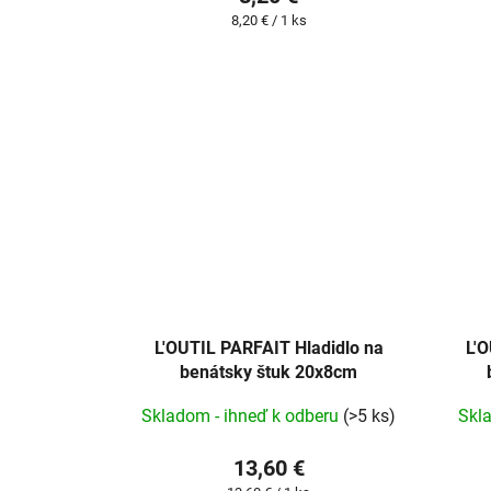
Jednotková
8,20 € / 1 ks
cena:
L'OUTIL PARFAIT Hladidlo na
L'
benátsky štuk 20x8cm
Skladom - ihneď k odberu
(>5 ks)
Skl
13,60 €