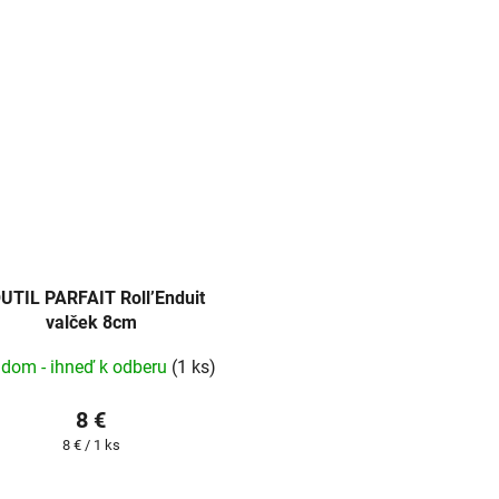
OUTIL PARFAIT Roll’Enduit
valček 8cm
adom - ihneď k odberu
(1 ks)
8 €
Jednotková
8 € / 1 ks
cena: