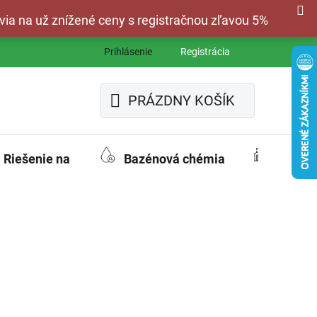
via na už znížené ceny s registračnou zľavou 5%
Prihlásenie
Registrácia
PRÁZDNY KOŠÍK
NÁKUPNÝ
KOŠÍK
Riešenie na
Bazénová chémia
Fasád