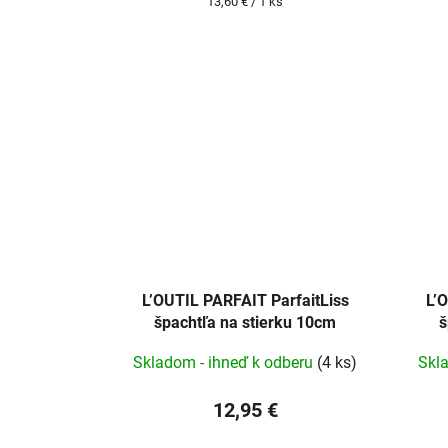
Jednotková
13,60 € / 1 ks
cena:
L’OUTIL PARFAIT ParfaitLiss
L’
špachtľa na stierku 10cm
š
Skladom - ihneď k odberu
(4 ks)
Skl
12,95 €