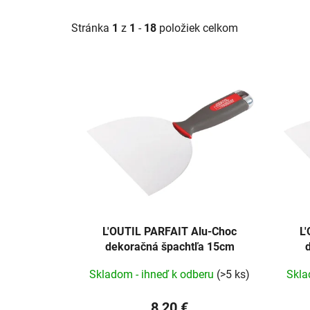
Stránka
1
z
1
-
18
položiek celkom
V
ý
p
i
s
p
r
o
d
u
L'OUTIL PARFAIT Alu-Choc
L
dekoračná špachtľa 15cm
k
t
Skladom - ihneď k odberu
(>5 ks)
Skla
o
v
8,20 €