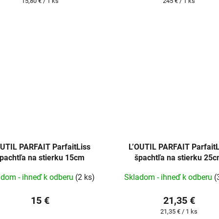
Jednotková
Jednotková
15,80 € / 1 ks
245 € / 1 ks
cena:
cena:
OUTIL PARFAIT ParfaitLiss
L’OUTIL PARFAIT ParfaitL
pachtľa na stierku 15cm
špachtľa na stierku 25
adom - ihneď k odberu
(2 ks)
Skladom - ihneď k odberu
(
15 €
21,35 €
Jednotková
21,35 € / 1 ks