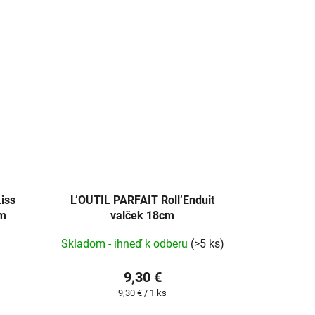
cena:
iss
L’OUTIL PARFAIT Roll’Enduit
cm
valček 18cm
Skladom - ihneď k odberu
(>5 ks)
9,30 €
Jednotková
9,30 € / 1 ks
cena: