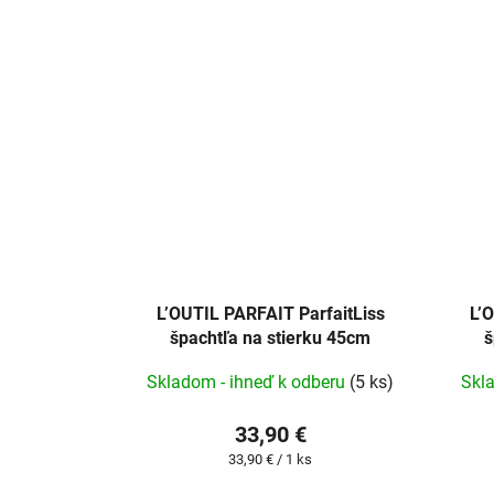
L’OUTIL PARFAIT ParfaitLiss
L’
špachtľa na stierku 45cm
š
Skladom - ihneď k odberu
(5 ks)
Skl
33,90 €
Jednotková
33,90 € / 1 ks
cena: