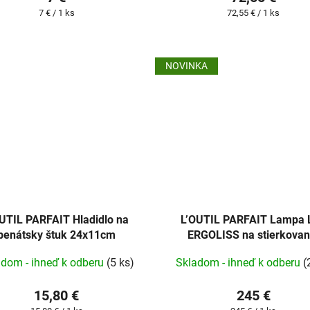
Jednotková
Jednotková
7 € / 1 ks
72,55 € / 1 ks
cena:
cena:
NOVINKA
OUTIL PARFAIT Hladidlo na
L’OUTIL PARFAIT Lampa 
benátsky štuk 24x11cm
ERGOLISS na stierkovan
adom - ihneď k odberu
(5 ks)
Skladom - ihneď k odberu
(
15,80 €
245 €