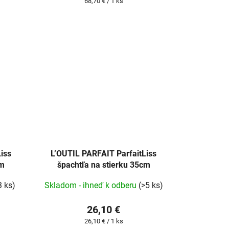
Jednotková
68,70 € / 1 ks
cena:
iss
L’OUTIL PARFAIT ParfaitLiss
cm
špachtľa na stierku 35cm
3 ks)
Skladom - ihneď k odberu
(>5 ks)
26,10 €
Jednotková
26,10 € / 1 ks