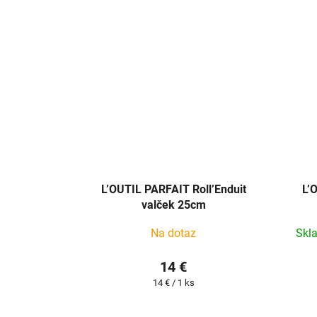
L’OUTIL PARFAIT Roll’Enduit
L’
valček 25cm
Na dotaz
Skl
14 €
Jednotková
14 € / 1 ks
cena: