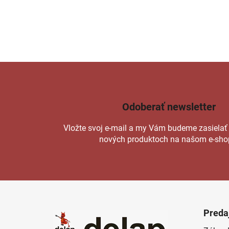
Odoberať newsletter
Vložte svoj e-mail a my Vám budeme zasielať
nových produktoch na našom e-sho
Z
á
Preda
p