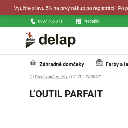
Prejsť
Využite zľavu 5% na prvý nákup po registrácií. Po
na
obsah
0907 756 311
Predajňa
Záhradné domčeky
Farby a l
Domov
/
Predávané značky
/
L’OUTIL PARFAIT
L’OUTIL PARFAIT