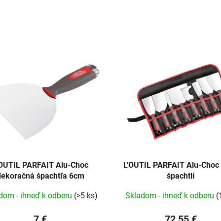
'OUTIL PARFAIT Alu-Choc
L'OUTIL PARFAIT Alu-Choc
dekoračná špachtľa 6cm
špachtlí
dom - ihneď k odberu
(>5 ks)
Skladom - ihneď k odberu
(
7 €
72,55 €