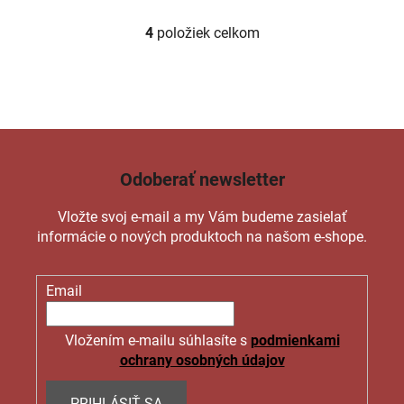
4
položiek celkom
O
v
l
á
d
a
c
Odoberať newsletter
i
e
Vložte svoj e-mail a my Vám budeme zasielať
p
informácie o nových produktoch na našom e-shope.
r
v
k
Email
y
v
ý
Vložením e-mailu súhlasíte s
podmienkami
p
ochrany osobných údajov
i
s
PRIHLÁSIŤ SA