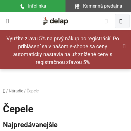
Prejsť
Infolinka
Kamenná predajna
na
obsah
Hľadať
NÁ
Využite zľavu 5% na prvý nákup po registrácií. Po
KOŠ
prihlásení sa v našom e-shope sa ceny
automaticky nastavia na už znížené ceny s
registračnou zľavou 5%
Domov
/
Náradie
/
Čepele
Čepele
Najpredávanejšie