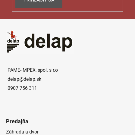
u
Z
á
p
ä
t
i
e
PAME-IMPEX, spol. s r.o
delap
@
delap.sk
0907 756 311
Predajňa
Záhrada a dvor