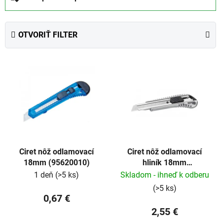
a
d
e
OTVORIŤ FILTER
n
i
V
e
ý
p
p
r
i
o
s
d
p
u
r
k
Ciret nôž odlamovací
Ciret nôž odlamovací
o
t
18mm (95620010)
hliník 18mm
d
o
(95652010)
1 deň
(>5 ks)
Skladom - ihneď k odberu
u
v
(>5 ks)
k
0,67 €
t
2,55 €
o