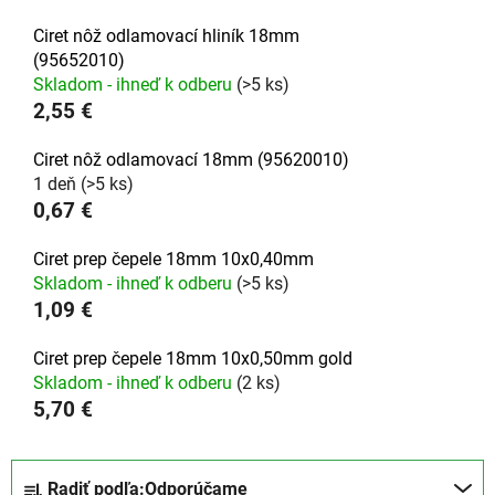
Ciret nôž odlamovací hliník 18mm
(95652010)
Skladom - ihneď k odberu
(>5 ks)
2,55 €
Ciret nôž odlamovací 18mm (95620010)
1 deň
(>5 ks)
0,67 €
Ciret prep čepele 18mm 10x0,40mm
Skladom - ihneď k odberu
(>5 ks)
1,09 €
Ciret prep čepele 18mm 10x0,50mm gold
Skladom - ihneď k odberu
(2 ks)
5,70 €
R
Radiť podľa:
Odporúčame