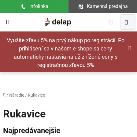
Prejsť
Infolinka
Kamenná predajna
na
obsah
Hľadať
NÁ
Využite zľavu 5% na prvý nákup po registrácií. Po
KOŠ
prihlásení sa v našom e-shope sa ceny
automaticky nastavia na už znížené ceny s
registračnou zľavou 5%
Domov
/
Náradie
/
Rukavice
Rukavice
Najpredávanejšie