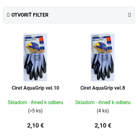
d
e
OTVORIŤ FILTER
n
i
V
e
ý
p
p
r
i
o
s
d
p
u
r
k
Ciret AquaGrip vel.10
Ciret AquaGrip vel.8
o
t
d
o
Skladom - ihneď k odberu
Skladom - ihneď k odberu
u
v
(>5 ks)
(4 ks)
k
t
2,10 €
2,10 €
o
v