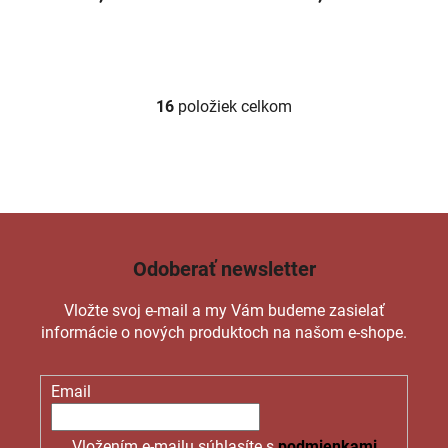
16
položiek celkom
O
v
l
á
d
a
c
Odoberať newsletter
i
e
Vložte svoj e-mail a my Vám budeme zasielať
p
informácie o nových produktoch na našom e-shope.
r
v
k
Email
y
v
ý
Vložením e-mailu súhlasíte s
podmienkami