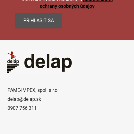
p
ochrany osobných údajov
i
s
PRIHLÁSIŤ SA
u
Z
á
p
ä
t
i
e
PAME-IMPEX, spol. s r.o
delap
@
delap.sk
0907 756 311