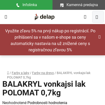
Prejsť
Infolinka
Kamenná predajna
na
obsah
Hľadať
NÁ
Využite zľavu 5% na prvý nákup po registrácií. Po
KOŠ
prihlásení sa v našom e-shope sa ceny
automaticky nastavia na už znížené ceny s
registračnou zľavou 5%
Domov
/
Farby a laky
/
Farby na drevo
/
BALAKRYL vonkajsi lak
POLOMAT 0,7kg
BALAKRYL vonkajsi lak
POLOMAT 0,7kg
Priemerné
Neohodnotené
Podrobnosti hodnotenia