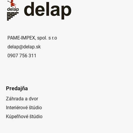
p
ä
t
i
e
PAME-IMPEX, spol. s r.o
delap
@
delap.sk
0907 756 311
Predajňa
Záhrada a dvor
Interiérové štúdio
Kúpeľňové štúdio