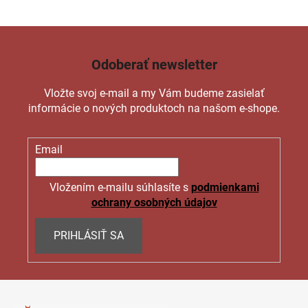
Odoberať newsletter
Vložte svoj e-mail a my Vám budeme zasielať
informácie o nových produktoch na našom e-shope.
Email
Vložením e-mailu súhlasíte s
podmienkami
ochrany osobných údajov
PRIHLÁSIŤ SA
Z
á