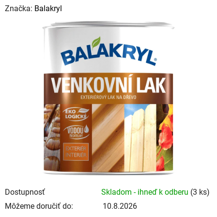
hodnotenie
Značka:
Balakryl
produktu
je
0,0
z
5
hviezdičiek.
Dostupnosť
Skladom - ihneď k odberu
(3 ks)
Môžeme doručiť do:
10.8.2026