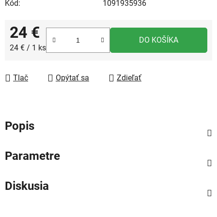
Kód:
1091935936
24 €
DO KOŠÍKA
Jednotková cena:
24 € / 1 ks
Tlač
Opýtať sa
Zdieľať
Popis
Parametre
Diskusia