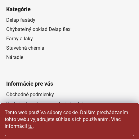
Kategórie
Delap fasády
Ohýbateľný obklad Delap flex
Farby a laky
Stavebná chémia
Náradie
Informácie pre vás
Obchodné podmienky
Podmienky ochrany osobných údajov
Tento web používa súbory cookie. Ďalším prechádzaním
Odstúpenie od zmluvy
tohto webu vyjadrujete súhlas s ich používaním. Viac
Kontakty
informácií
tu
.
Predajňa