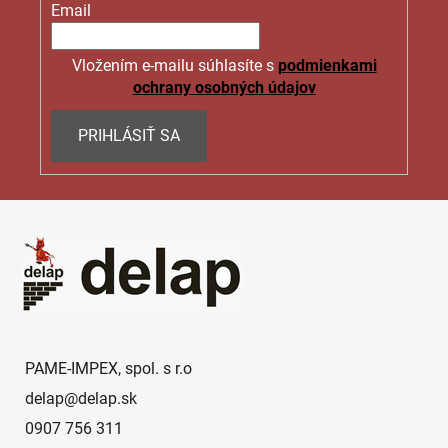
Email
Vložením e-mailu súhlasíte s
podmienkami
ochrany osobných údajov
PRIHLÁSIŤ SA
Z
á
p
ä
t
i
e
PAME-IMPEX, spol. s r.o
delap
@
delap.sk
0907 756 311