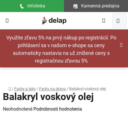
Prejsť
Infolinka
Kamenná predajna
na
obsah
Hľadať
NÁ
Využite zľavu 5% na prvý nákup po registrácií. Po
KOŠ
prihlásení sa v našom e-shope sa ceny
automaticky nastavia na už znížené ceny s
registračnou zľavou 5%
Domov
/
Farby a laky
/
Farby na drevo
/
Balakryl voskový olej
Balakryl voskový olej
Priemerné
Neohodnotené
Podrobnosti hodnotenia
hodnotenie
produktu