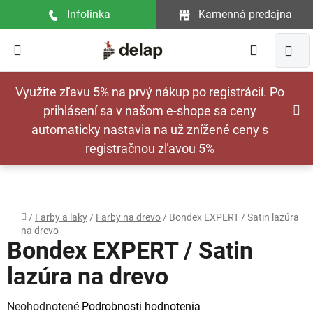
Prejsť
Infolinka
Kamenná predajna
na
obsah
Hľadať
NÁ
Využite zľavu 5% na prvý nákup po registrácií. Po
KOŠ
prihlásení sa v našom e-shope sa ceny
automaticky nastavia na už znížené ceny s
registračnou zľavou 5%
Domov
/
Farby a laky
/
Farby na drevo
/
Bondex EXPERT / Satin lazúra
na drevo
Bondex EXPERT / Satin
lazúra na drevo
Priemerné
Neohodnotené
Podrobnosti hodnotenia