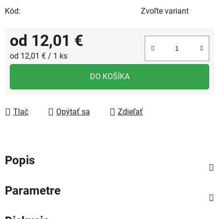
Kód:
Zvoľte variant
od
12,01 €
Jednotková cena:
od 12,01 € / 1 ks
DO KOŠÍKA
Tlač
Opýtať sa
Zdieľať
Popis
Parametre