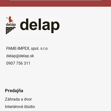
Z
á
p
ä
t
i
e
PAME-IMPEX, spol. s r.o
delap
@
delap.sk
0907 756 311
Predajňa
Záhrada a dvor
Interiérové štúdio