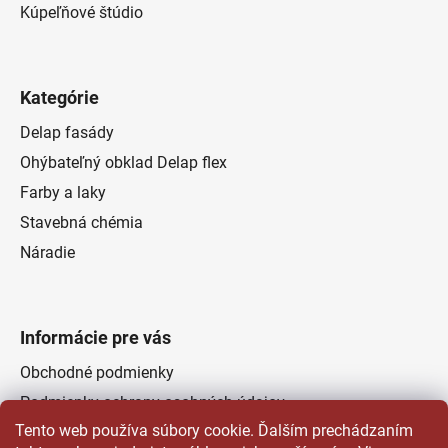
Kúpeľňové štúdio
Kategórie
Delap fasády
Ohýbateľný obklad Delap flex
Farby a laky
Stavebná chémia
Náradie
Informácie pre vás
Obchodné podmienky
Podmienky ochrany osobných údajov
Tento web používa súbory cookie. Ďalším prechádzaním
Odstúpenie od zmluvy