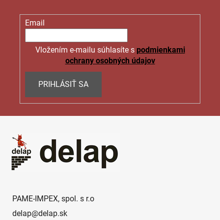
Email
Vložením e-mailu súhlasíte s
podmienkami
ochrany osobných údajov
PRIHLÁSIŤ SA
Z
á
p
ä
t
i
e
PAME-IMPEX, spol. s r.o
delap
@
delap.sk