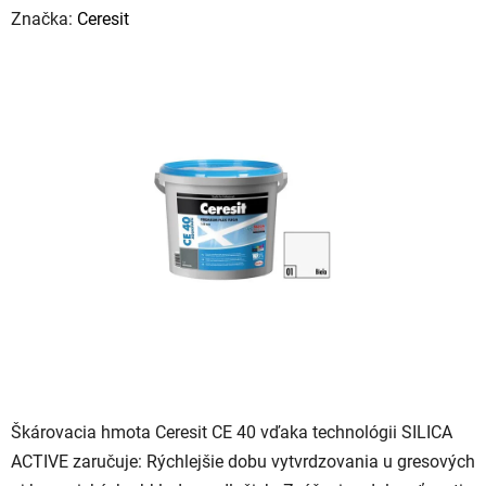
hodnotenie
Značka:
Ceresit
produktu
je
0,0
z
5
hviezdičiek.
Škárovacia hmota Ceresit CE 40 vďaka technológii SILICA
ACTIVE zaručuje: Rýchlejšie dobu vytvrdzovania u gresových