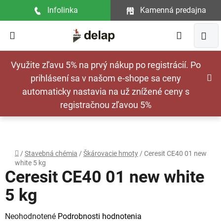
Prejsť
Infolinka
Kamenná predajna
na
obsah
Hľadať
NÁ
Využite zľavu 5% na prvý nákup po registrácií. Po
KOŠ
prihlásení sa v našom e-shope sa ceny
automaticky nastavia na už znížené ceny s
registračnou zľavou 5%
Domov
/
Stavebná chémia
/
Škárovacie hmoty
/
Ceresit CE40 01 new
white 5 kg
Ceresit CE40 01 new white
5 kg
Priemerné
Neohodnotené
Podrobnosti hodnotenia