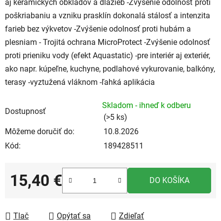
aj keramických obkladov a dlažieb -Zvýšenie odolnosť proti
poškriabaniu a vzniku prasklín dokonalá stálosť a intenzita
farieb bez výkvetov -Zvýšenie odolnosť proti hubám a
plesniam - Trojitá ochrana MicroProtect -Zvýšenie odolnosť
proti prieniku vody (efekt Aquastatic) -pre interiér aj exteriér,
ako napr. kúpeľne, kuchyne, podlahové vykurovanie, balkóny,
terasy -vyztužená vláknom -ľahká aplikácia
Skladom - ihneď k odberu
Dostupnosť
(>5 ks)
Môžeme doručiť do:
10.8.2026
Kód:
189428511
15,40 €
DO KOŠÍKA
Jednotková cena:
Tlač
Opýtať sa
Zdieľať