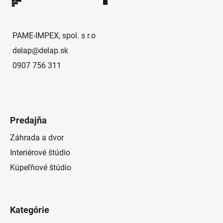
t
i
e
PAME-IMPEX, spol. s r.o
delap
@
delap.sk
0907 756 311
Predajňa
Záhrada a dvor
Interiérové štúdio
Kúpeľňové štúdio
Kategórie