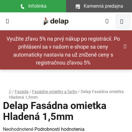
Prejsť
Infolinka
Kamenná predajna
na
obsah
Hľadať
NÁ
Využite zľavu 5% na prvý nákup po registrácií. Po
KOŠ
prihlásení sa v našom e-shope sa ceny
automaticky nastavia na už znížené ceny s
registračnou zľavou 5%
Domov
/
Fasáda
/
Fasádne omietky a farby
/
Delap Fasádna omietka
Hladená 1,5mm
Delap Fasádna omietka
Hladená 1,5mm
Priemerné
Neohodnotené
Podrobnosti hodnotenia