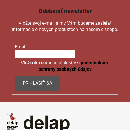
Odoberať newsletter
Vložte svoj e-mail a my Vám budeme zasielať
informácie o nových produktoch na našom e-shope.
Email
Vložením e-mailu súhlasíte s
podmienkami
ochrany osobných údajov
PRIHLÁSIŤ SA
Z
á
p
ä