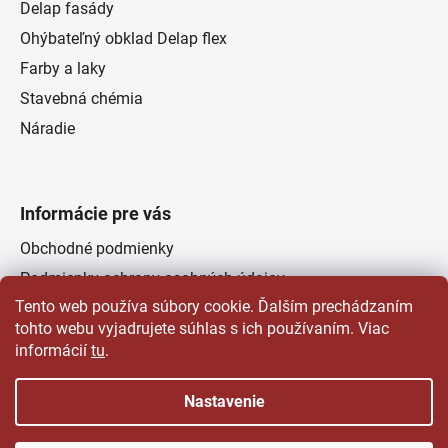
Delap fasády
Ohýbateľný obklad Delap flex
Farby a laky
Stavebná chémia
Náradie
Informácie pre vás
Obchodné podmienky
Podmienky ochrany osobných údajov
Tento web používa súbory cookie. Ďalším prechádzaním
Odstúpenie od zmluvy
tohto webu vyjadrujete súhlas s ich používaním. Viac
Kontakty
informácií
tu
.
Predajňa
Nastavenie
Vytvoril Shoptet
a
Adatelier