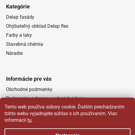
Kategórie
Delap fasády
Ohýbateľný obklad Delap flex
Farby a laky
Stavebná chémia
Náradie
Informácie pre vás
Obchodné podmienky
Podmienky ochrany osobných údajov
Tento web používa súbory cookie. Ďalším prechádzaním
Odstúpenie od zmluvy
tohto webu vyjadrujete súhlas s ich používaním. Viac
Kontakty
informácií
tu
.
Predajňa