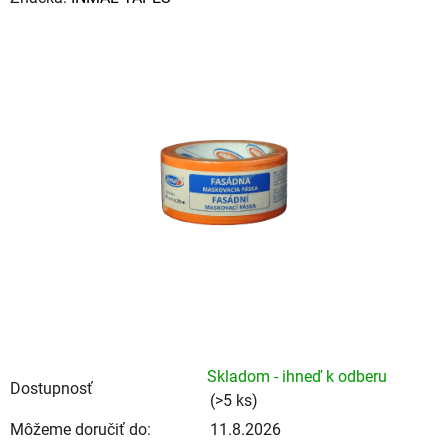
produktu
je
0,0
z
5
hviezdičiek.
Skladom - ihneď k odberu
Dostupnosť
(>5 ks)
Môžeme doručiť do:
11.8.2026