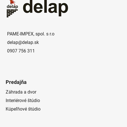
p
ä
t
i
e
PAME-IMPEX, spol. s r.o
delap
@
delap.sk
0907 756 311
Predajňa
Záhrada a dvor
Interiérové štúdio
Kúpeľňové štúdio