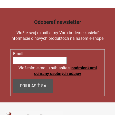
Odoberať newsletter
Vložte svoj e-mail a my Vám budeme zasielať
informácie o nových produktoch na našom e-shope.
Email
Vložením e-mailu súhlasíte s
podmienkami
ochrany osobných údajov
PRIHLÁSIŤ SA
Z
á