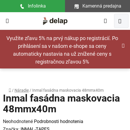
Prejsť
Infolinka
Kamenná predajna
na
obsah
Hľadať
NÁ
Využite zľavu 5% na prvý nákup po registrácií. Po
KOŠ
prihlásení sa v našom e-shope sa ceny
automaticky nastavia na už znížené ceny s
registračnou zľavou 5%
Domov
/
Náradie
/
Inmal fasádna maskovacia 48mmx40m
Inmal fasádna maskovacia
48mmx40m
Priemerné
Neohodnotené
Podrobnosti hodnotenia
hodnotenie
Značka:
INMAL-TAPES