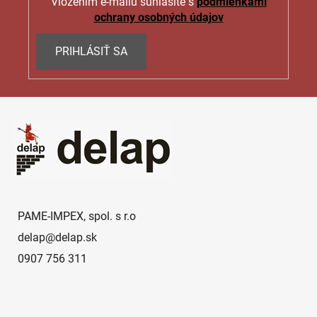
Vložením e-mailu súhlasíte s
podmienkami
ochrany osobných údajov
PRIHLÁSIŤ SA
Z
á
p
ä
t
i
e
PAME-IMPEX, spol. s r.o
delap
@
delap.sk
0907 756 311