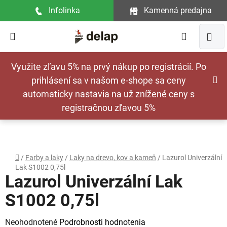
Prejsť
Infolinka
Kamenná predajna
na
obsah
Hľadať
NÁ
Využite zľavu 5% na prvý nákup po registrácií. Po
KOŠ
prihlásení sa v našom e-shope sa ceny
automaticky nastavia na už znížené ceny s
registračnou zľavou 5%
Domov
/
Farby a laky
/
Laky na drevo, kov a kameň
/
Lazurol Univerzální
Lak S1002 0,75l
Lazurol Univerzální Lak
S1002 0,75l
Priemerné
Neohodnotené
Podrobnosti hodnotenia