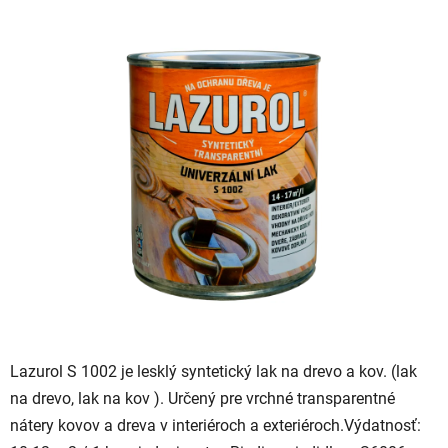
hodnotenie
produktu
je
0,0
z
5
hviezdičiek.
Lazurol S 1002 je lesklý syntetický lak na drevo a kov. (lak
na drevo, lak na kov ). Určený pre vrchné transparentné
nátery kovov a dreva v interiéroch a exteriéroch.Výdatnosť: