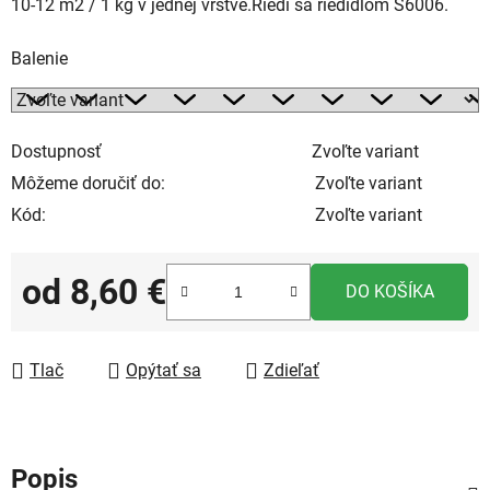
10-12 m2 / 1 kg v jednej vrstve.Riedi sa riedidlom S6006.
Balenie
Dostupnosť
Zvoľte variant
Môžeme doručiť do:
Zvoľte variant
Kód:
Zvoľte variant
od
8,60 €
DO KOŠÍKA
Jednotková cena:
Tlač
Opýtať sa
Zdieľať
Popis