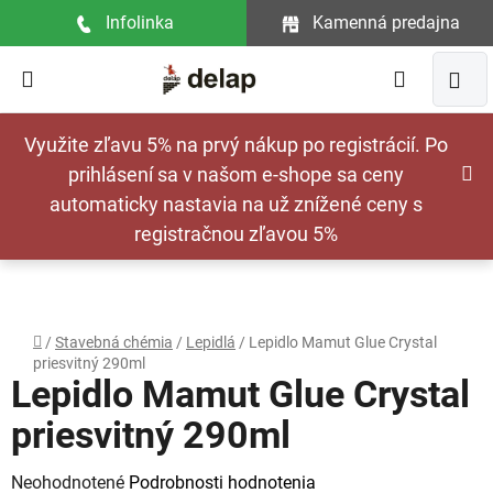
Prejsť
Infolinka
Kamenná predajna
na
obsah
Hľadať
NÁ
Využite zľavu 5% na prvý nákup po registrácií. Po
KOŠ
prihlásení sa v našom e-shope sa ceny
automaticky nastavia na už znížené ceny s
registračnou zľavou 5%
Domov
/
Stavebná chémia
/
Lepidlá
/
Lepidlo Mamut Glue Crystal
priesvitný 290ml
Lepidlo Mamut Glue Crystal
priesvitný 290ml
Priemerné
Neohodnotené
Podrobnosti hodnotenia