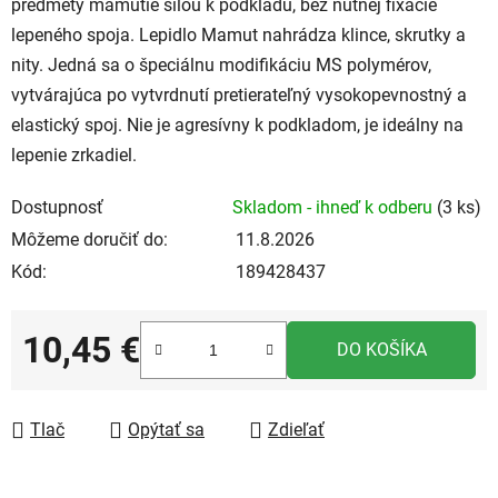
predmety mamutie silou k podkladu, bez nutnej fixácie
lepeného spoja. Lepidlo Mamut nahrádza klince, skrutky a
nity. Jedná sa o špeciálnu modifikáciu MS polymérov,
vytvárajúca po vytvrdnutí pretierateľný vysokopevnostný a
elastický spoj. Nie je agresívny k podkladom, je ideálny na
lepenie zrkadiel.
Dostupnosť
Skladom - ihneď k odberu
(3 ks)
Môžeme doručiť do:
11.8.2026
Kód:
189428437
10,45 €
DO KOŠÍKA
Jednotková cena:
Tlač
Opýtať sa
Zdieľať