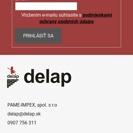
Vložením e-mailu súhlasíte s
podmienkami
ochrany osobných údajov
PRIHLÁSIŤ SA
Z
á
p
ä
t
i
e
PAME-IMPEX, spol. s r.o
delap
@
delap.sk
0907 756 311