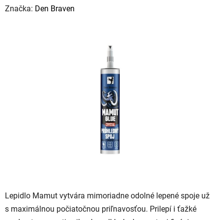
hodnotenie
Značka:
Den Braven
produktu
je
0,0
z
5
hviezdičiek.
Lepidlo Mamut vytvára mimoriadne odolné lepené spoje už
s maximálnou počiatočnou priľnavosťou. Prilepí i ťažké