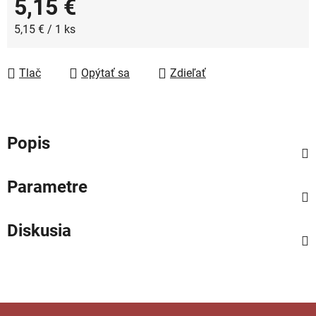
5,15 €
Jednotková cena:
5,15 € / 1 ks
Tlač
Opýtať sa
Zdieľať
Popis
Parametre
Diskusia