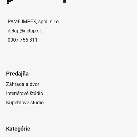
t
i
e
PAME-IMPEX, spol. s r.o
delap
@
delap.sk
0907 756 311
Predajňa
Záhrada a dvor
Interiérové štúdio
Kúpeľňové štúdio
Kategórie