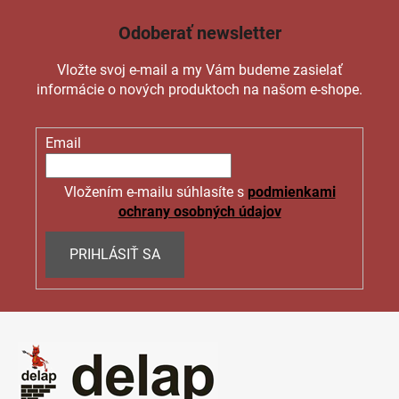
Odoberať newsletter
Vložte svoj e-mail a my Vám budeme zasielať
informácie o nových produktoch na našom e-shope.
Email
Vložením e-mailu súhlasíte s
podmienkami
ochrany osobných údajov
PRIHLÁSIŤ SA
Z
á
p
ä