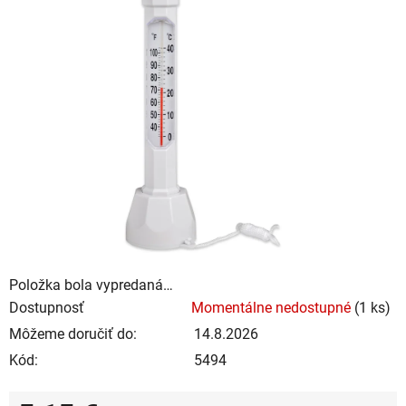
je
0,0
z
5
hviezdičiek.
Položka bola vypredaná…
Dostupnosť
Momentálne nedostupné
(1 ks)
Môžeme doručiť do:
14.8.2026
Kód:
5494