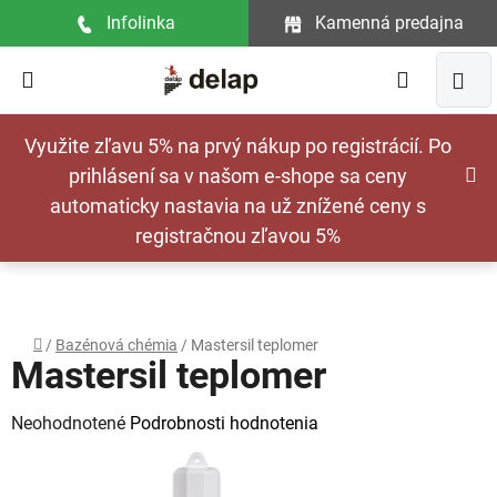
Prejsť
Infolinka
Kamenná predajna
na
obsah
Hľadať
NÁ
Využite zľavu 5% na prvý nákup po registrácií. Po
KOŠ
prihlásení sa v našom e-shope sa ceny
automaticky nastavia na už znížené ceny s
registračnou zľavou 5%
Domov
/
Bazénová chémia
/
Mastersil teplomer
Mastersil teplomer
Priemerné
Neohodnotené
Podrobnosti hodnotenia
hodnotenie
produktu