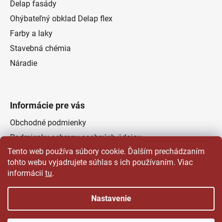
Delap fasády
Ohýbateľný obklad Delap flex
Farby a laky
Stavebná chémia
Náradie
Informácie pre vás
Obchodné podmienky
Podmienky ochrany osobných údajov
Tento web používa súbory cookie. Ďalším prechádzaním
Odstúpenie od zmluvy
tohto webu vyjadrujete súhlas s ich používaním. Viac
Kontakty
informácií
tu
.
Predajňa
Nastavenie
Vytvoril Shoptet
a
Adatelier