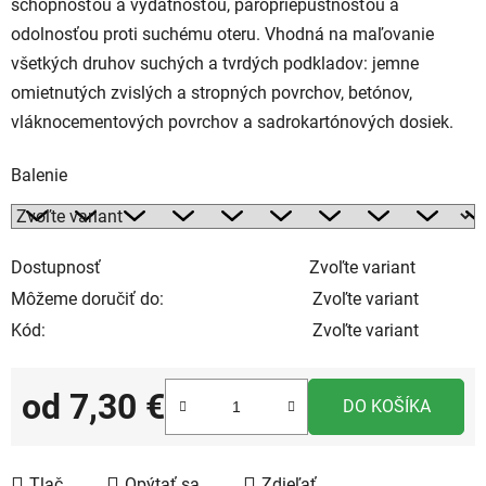
schopnosťou a výdatnosťou, paropriepustnosťou a
odolnosťou proti suchému oteru. Vhodná na maľovanie
všetkých druhov suchých a tvrdých podkladov: jemne
omietnutých zvislých a stropných povrchov, betónov,
vláknocementových povrchov a sadrokartónových dosiek.
Balenie
Dostupnosť
Zvoľte variant
Môžeme doručiť do:
Zvoľte variant
Kód:
Zvoľte variant
od
7,30 €
DO KOŠÍKA
Jednotková cena:
Tlač
Opýtať sa
Zdieľať