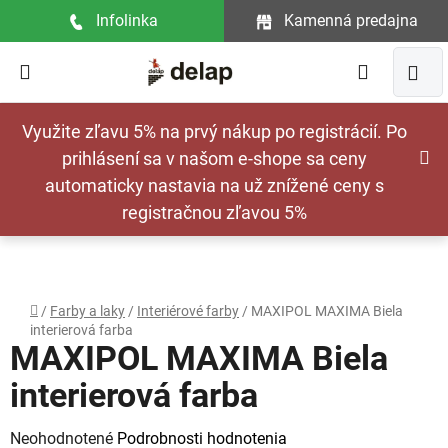
Prejsť
Infolinka
Kamenná predajna
na
obsah
Hľadať
NÁ
Využite zľavu 5% na prvý nákup po registrácií. Po
KOŠ
prihlásení sa v našom e-shope sa ceny
automaticky nastavia na už znížené ceny s
registračnou zľavou 5%
Domov
/
Farby a laky
/
Interiérové farby
/
MAXIPOL MAXIMA Biela
interierová farba
MAXIPOL MAXIMA Biela
interierová farba
Priemerné
Neohodnotené
Podrobnosti hodnotenia