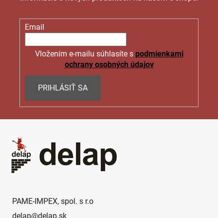
Email
Vložením e-mailu súhlasíte s
podmienkami
ochrany osobných údajov
PRIHLÁSIŤ SA
Z
á
p
ä
t
i
e
PAME-IMPEX, spol. s r.o
delap
@
delap.sk