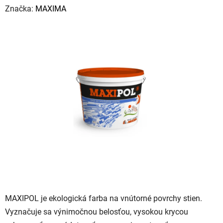
hodnotenie
Značka:
MAXIMA
produktu
je
0,0
z
5
hviezdičiek.
MAXIPOL je ekologická farba na vnútorné povrchy stien.
Vyznačuje sa výnimočnou belosťou, vysokou krycou