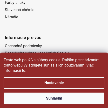
Farby a laky
Stavebná chémia
Náradie
Informácie pre vás
Obchodné podmienky
Podmienky ochrany osobných údajov
Tento web používa súbory cookie. Ďalším prechádzaním
Odstúpenie od zmluvy
tohto webu vyjadrujete súhlas s ich používaním. Viac
Kontakty
informácií
tu
.
Predajňa
Nastavenie
Vytvoril Shoptet
a
Adatelier
Súhlasím
Copyright 2026
Čertovsky dobré farby laky | Delap.sk
.
Všetky práva vyhradené.