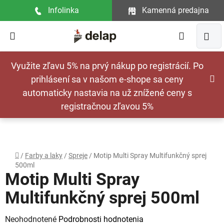
Prejsť
Infolinka
Kamenná predajna
na
obsah
Hľadať
NÁ
Využite zľavu 5% na prvý nákup po registrácií. Po
KOŠ
prihlásení sa v našom e-shope sa ceny
automaticky nastavia na už znížené ceny s
registračnou zľavou 5%
Domov
/
Farby a laky
/
Spreje
/
Motip Multi Spray Multifunkčný sprej
500ml
Motip Multi Spray
Multifunkčný sprej 500ml
Priemerné
Neohodnotené
Podrobnosti hodnotenia