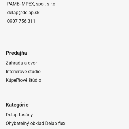
e
PAME-IMPEX, spol. s r.o
delap
@
delap.sk
0907 756 311
Predajňa
Záhrada a dvor
Interiérové štúdio
Kúpeľňové štúdio
Kategórie
Delap fasády
Ohýbateľný obklad Delap flex