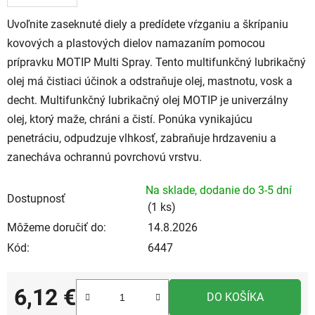
Uvoľnite zaseknuté diely a predídete vŕzganiu a škrípaniu
kovových a plastových dielov namazaním pomocou
prípravku MOTIP Multi Spray. Tento multifunkčný lubrikačný
olej má čistiaci účinok a odstraňuje olej, mastnotu, vosk a
decht. Multifunkčný lubrikačný olej MOTIP je univerzálny
olej, ktorý maže, chráni a čistí. Ponúka vynikajúcu
penetráciu, odpudzuje vlhkosť, zabraňuje hrdzaveniu a
zanecháva ochrannú povrchovú vrstvu.
Na sklade, dodanie do 3-5 dní
Dostupnosť
(1 ks)
Môžeme doručiť do:
14.8.2026
Kód:
6447
6,12 €
DO KOŠÍKA