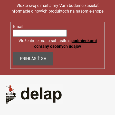
Vložte svoj e-mail a my Vám budeme zasielať
informácie o nových produktoch na našom e-shope.
Email
Vložením e-mailu súhlasíte s
podmienkami
ochrany osobných údajov
PRIHLÁSIŤ SA
Z
á
p
ä
t
i