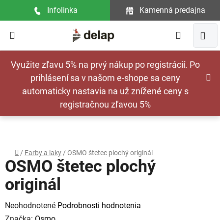
Prejsť
Infolinka
Kamenná predajna
na
obsah
Hľadať
NÁ
Využite zľavu 5% na prvý nákup po registrácií. Po
KOŠ
prihlásení sa v našom e-shope sa ceny
automaticky nastavia na už znížené ceny s
registračnou zľavou 5%
Domov
/
Farby a laky
/
OSMO štetec plochý originál
OSMO štetec plochý
originál
Priemerné
Neohodnotené
Podrobnosti hodnotenia
hodnotenie
Značka:
Osmo