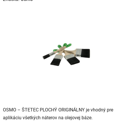
produktu
je
0,0
z
5
hviezdičiek.
OSMO – ŠTETEC PLOCHÝ ORIGINÁLNY je vhodný pre
aplikáciu všetkých náterov na olejovej báze.