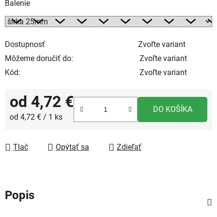
Balenie
Dostupnosť
Zvoľte variant
Môžeme doručiť do:
Zvoľte variant
Kód:
Zvoľte variant
od
4,72 €
DO KOŠÍKA
Jednotková cena:
od 4,72 € / 1 ks
Tlač
Opýtať sa
Zdieľať
Popis