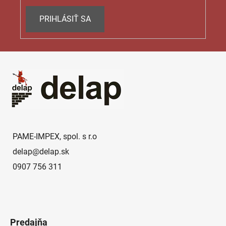
PRIHLÁSIŤ SA
Z
á
p
ä
t
i
e
PAME-IMPEX, spol. s r.o
delap
@
delap.sk
0907 756 311
Predajňa