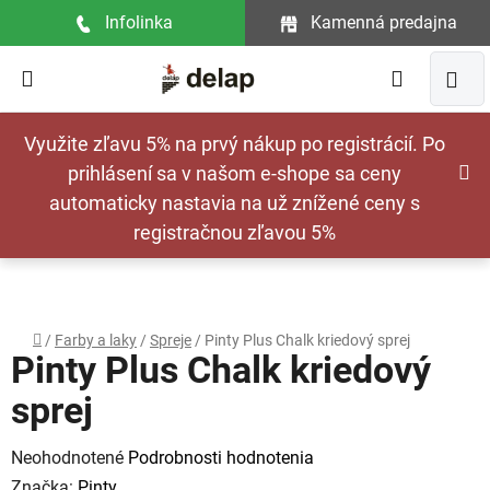
Prejsť
Infolinka
Kamenná predajna
na
obsah
Hľadať
NÁ
Využite zľavu 5% na prvý nákup po registrácií. Po
KOŠ
prihlásení sa v našom e-shope sa ceny
automaticky nastavia na už znížené ceny s
registračnou zľavou 5%
Domov
/
Farby a laky
/
Spreje
/
Pinty Plus Chalk kriedový sprej
Pinty Plus Chalk kriedový
sprej
Priemerné
Neohodnotené
Podrobnosti hodnotenia
hodnotenie
Značka:
Pinty