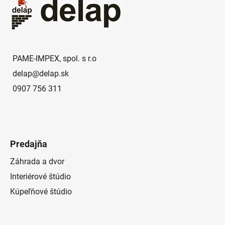
p
ä
t
i
e
PAME-IMPEX, spol. s r.o
delap
@
delap.sk
0907 756 311
Predajňa
Záhrada a dvor
Interiérové štúdio
Kúpeľňové štúdio