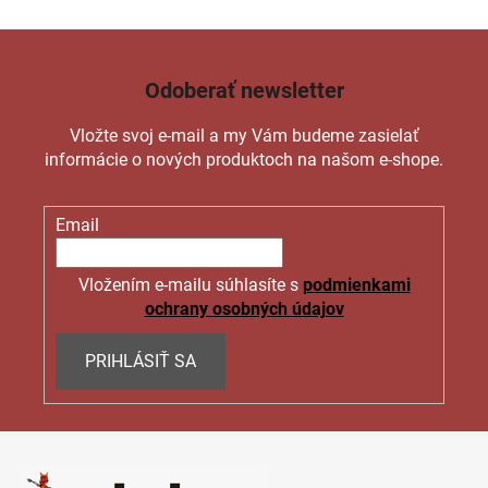
Odoberať newsletter
Vložte svoj e-mail a my Vám budeme zasielať
informácie o nových produktoch na našom e-shope.
Email
Vložením e-mailu súhlasíte s
podmienkami
ochrany osobných údajov
PRIHLÁSIŤ SA
Z
á