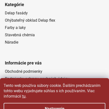
Kategórie
Delap fasády
Ohýbateľný obklad Delap flex
Farby a laky
Stavebná chémia
Náradie
Informácie pre vás
Obchodné podmienky
Podmienky ochrany osobných údajov
Tento web používa súbory cookie. Ďalším prechádzaním
Odstúpenie od zmluvy
tohto webu vyjadrujete súhlas s ich používaním. Viac
Kontakty
informácií
tu
.
Predajňa
Nastavenie