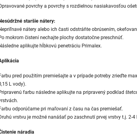
Opravované povrchy a povrchy s rozdielnou nasiakavosťou ošetr
Nesúdržné staršie nátery:
Nepriľnavé nátery alebo ich časti odstráňte obrúsením, okefov
Po mokrom čistení nechajte plochy dostatočne preschnúť.
Následne aplikujte hĺbkovú penetráciu Primalex.
Aplikácia
Farbu pred použitím premiešajte a v prípade potreby zrieďte m
0,15 L vody).
Pripravenú farbu následne aplikujte na pripravený podklad štet
vrstvách.
Farbu odporúčame pri maľovaní z času na čas premiešať.
Druhú vrstvu je možné nanášať po zaschnutí prvej vrstvy t.j. 2-4
Čistenie náradia