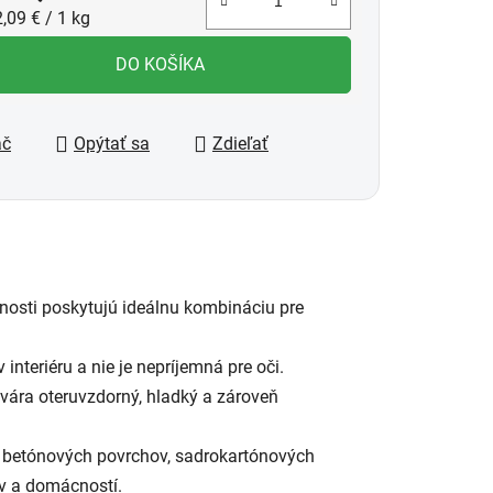
notková cena:
,09 € / 1 kg
DO KOŠÍKA
ač
Opýtať sa
Zdieľať
stnosti poskytujú ideálnu kombináciu pre
nteriéru a nie je nepríjemná pre oči.
vára oteruvzdorný, hladký a zároveň
, betónových povrchov, sadrokartónových
ov a domácností.