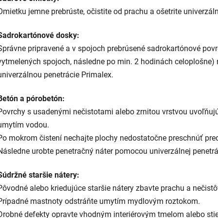
Omietku jemne prebrúste, očistite od prachu a ošetrite univerzá
Sadrokartónové dosky:
Správne pripravené a v spojoch prebrúsené sadrokartónové povrc
vytmelených spojoch, následne po min. 2 hodinách celoplošne)
univerzálnou penetrácie Primalex.
Betón a pórobetón:
Povrchy s usadenými nečistotami alebo zrnitou vrstvou uvoľňuj
umytím vodou.
Po mokrom čistení nechajte plochy nedostatočne preschnúť pre
Následne urobte penetračný náter pomocou univerzálnej penetrá
Súdržné staršie nátery:
Pôvodné alebo kriedujúce staršie nátery zbavte prachu a nečistô
Prípadné mastnoty odstráňte umytím mydlovým roztokom.
Drobné defekty opravte vhodným interiérovým tmelom alebo stie