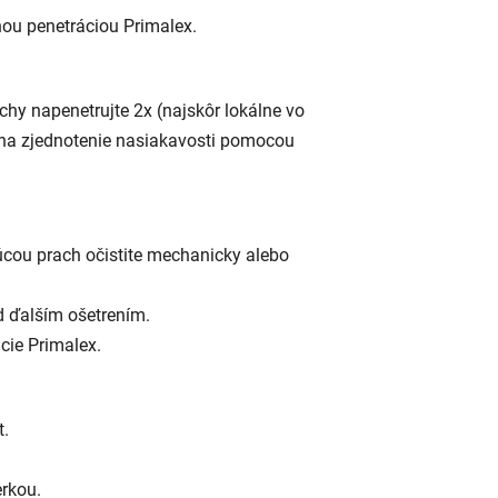
lnou penetráciou Primalex.
hy napenetrujte 2x (najskôr lokálne vo
 na zjednotenie nasiakavosti pomocou
úcou prach očistite mechanicky alebo
d ďalším ošetrením.
cie Primalex.
t.
rkou.