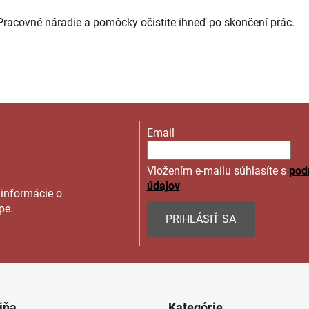
Pracovné náradie a pomôcky očistite ihneď po skončení prác.
Email
Vložením e-mailu súhlasíte s
pod
údajov
 informácie o
pe.
PRIHLÁSIŤ SA
jňa
Kategórie