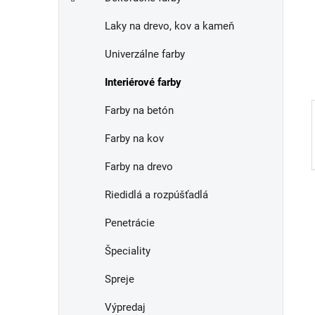
e
n
Laky na drevo, kov a kameň
e
l
Univerzálne farby
Interiérové farby
Farby na betón
Farby na kov
Farby na drevo
Riedidlá a rozpúšťadlá
Penetrácie
Špeciality
Spreje
Výpredaj