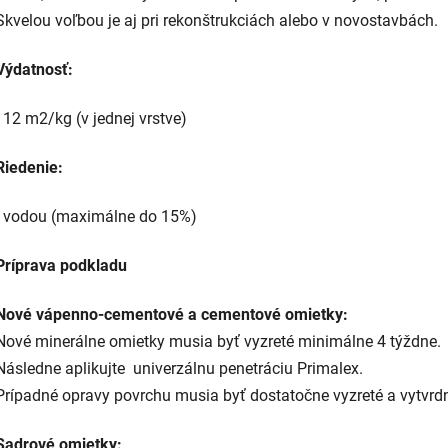
Skvelou voľbou je aj pri rekonštrukciách alebo v novostavbách.
Výdatnosť:
- 12 m2/kg (v jednej vrstve)
Riedenie:
- vodou (maximálne do 15%)
Príprava podkladu
Nové vápenno-cementové a cementové omietky:
Nové minerálne omietky musia byť vyzreté minimálne 4 týždne.
Následne aplikujte univerzálnu penetráciu Primalex.
Prípadné opravy povrchu musia byť dostatočne vyzreté a vytvrd
Sadrové omietky: