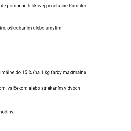
ite pomocou hĺbkovej penetrácie Primalex.
aním, oškrabaním alebo umytím.
aximálne do 15 % (na 1 kg farby maximálne
com, valčekom alebo striekaním v dvoch
 hodiny.