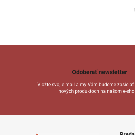
Odoberať newsletter
Vložte svoj e-mail a my Vám budeme zasielať
nových produktoch na našom e-sho
Z
á
Preda