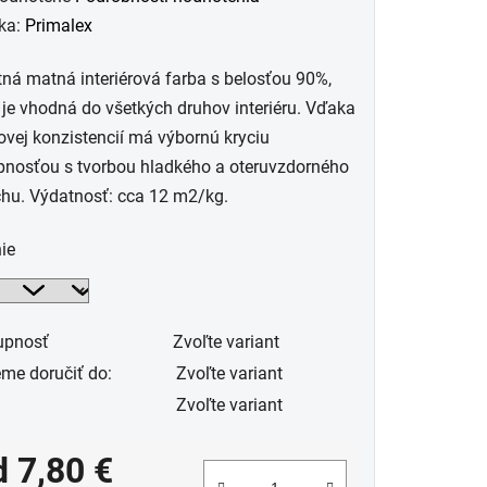
otenie
ka:
Primalex
uktu
tná matná interiérová farba s belosťou 90%,
 je vhodná do všetkých druhov interiéru. Vďaka
vej konzistencií má výbornú kryciu
pnosťou s tvorbou hladkého a oteruvzdorného
hu. Výdatnosť: cca 12 m2/kg.
dičiek.
ie
upnosť
Zvoľte variant
me doručiť do:
Zvoľte variant
Zvoľte variant
d
7,80 €