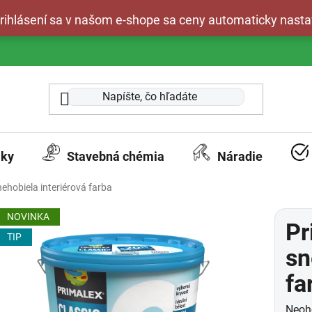
 prihlásení sa v našom e-shope sa ceny automaticky nasta
aky
Stavebná chémia
Náradie
ehobiela interiérová farba
NOVINKA
Pr
TIP
sn
fa
Prie
Neoh