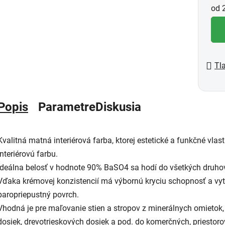
Jed
od 2
Tl
Popis
Parametre
Diskusia
Kvalitná matná interiérová farba, ktorej estetické a funkčné vla
interiérovú farbu.
Ideálna belosť v hodnote 90% BaSO4 sa hodí do všetkých druhov i
Vďaka krémovej konzistencií má výbornú kryciu schopnosť a vyt
paropriepustný povrch.
Vhodná je pre maľovanie stien a stropov z minerálnych omietok
dosiek, drevotrieskových dosiek a pod. do komerčných, priestor