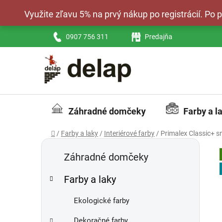
Prejsť
Využite zľavu 5% na prvý nákup po registrácií. Po
na
obsah
0907 756 311
Predajňa
Záhradné domčeky
Farby a l
Domov
/
Farby a laky
/
Interiérové farby
/
Primalex Classic+ sn
B
K
Preskočiť
a
kategórie
o
Záhradné domčeky
t
č
e
Farby a laky
n
g
ý
ó
Ekologické farby
p
r
i
a
Dekoračné farby