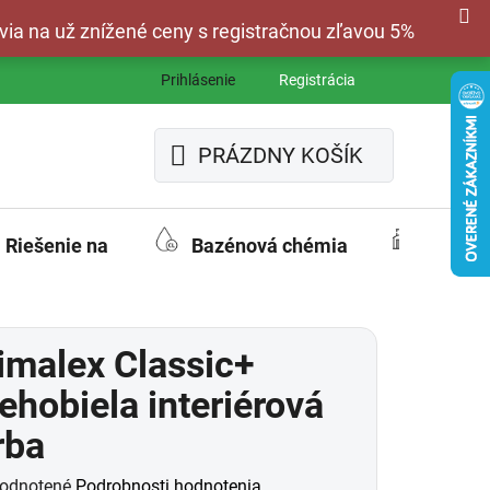
via na už znížené ceny s registračnou zľavou 5%
Prihlásenie
Registrácia
PRÁZDNY KOŠÍK
NÁKUPNÝ
KOŠÍK
Riešenie na
Bazénová chémia
Fasád
imalex Classic+
ehobiela interiérová
rba
merné
odnotené
Podrobnosti hodnotenia