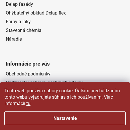
Delap fasády
Ohýbateľný obklad Delap flex
Farby a laky
Stavebná chémia
Náradie
Informácie pre vás
Obchodné podmienky
Podmienky ochrany osobných údajov
Tento web používa súbory cookie. Ďalším prechádzaním
Odstúpenie od zmluvy
tohto webu vyjadrujete súhlas s ich používaním. Viac
Kontakty
informácií
tu
.
Predajňa
Nastavenie