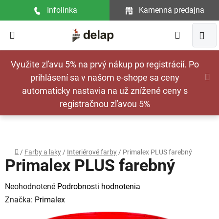
Prejsť
Infolinka
Kamenná predajna
na
obsah
Hľadať
NÁ
Využite zľavu 5% na prvý nákup po registrácií. Po
KOŠ
prihlásení sa v našom e-shope sa ceny
automaticky nastavia na už znížené ceny s
registračnou zľavou 5%
Domov
/
Farby a laky
/
Interiérové farby
/
Primalex PLUS farebný
Primalex PLUS farebný
Priemerné
Neohodnotené
Podrobnosti hodnotenia
hodnotenie
Značka:
Primalex
produktu