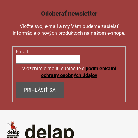
Odoberať newsletter
Vložte svoj e-mail a my Vám budeme zasielať
informácie o nových produktoch na našom e-shope.
Email
Vložením e-mailu súhlasíte s
podmienkami
ochrany osobných údajov
PRIHLÁSIŤ SA
Z
á
p
ä