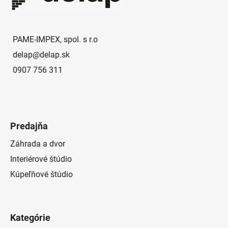
t
i
e
PAME-IMPEX, spol. s r.o
delap
@
delap.sk
0907 756 311
Predajňa
Záhrada a dvor
Interiérové štúdio
Kúpeľňové štúdio
Kategórie