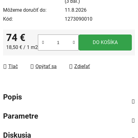
(3 bal.)
Môžeme doručiť do:
11.8.2026
Kód:
1273090010
74 €
DO KOŠÍKA
Jednotková cena:
18,50 € / 1 m2
Tlač
Opýtať sa
Zdieľať
Popis
Parametre
Diskusia