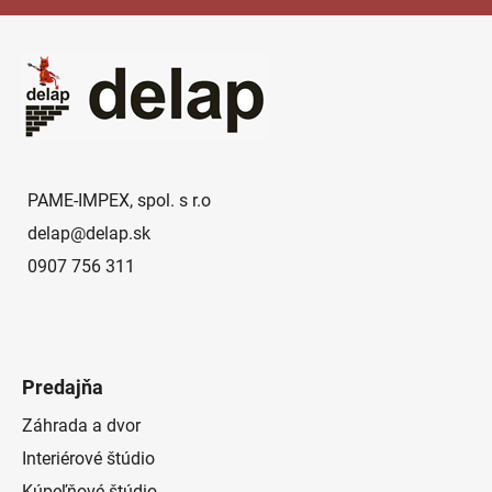
Z
á
p
ä
t
i
e
PAME-IMPEX, spol. s r.o
delap
@
delap.sk
0907 756 311
Predajňa
Záhrada a dvor
Interiérové štúdio
Kúpeľňové štúdio