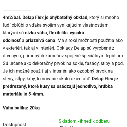
4m2/bal. Delap Flex je ohýbateľný obklad
, ktorý si mnoho
ľudí obľúbilo vďaka svojim vynikajúcim vlastnostiam,
ktorými sú
nízka váha
,
flexibilita
,
vysoká
odolnosť
a
priaznivá cena
. Má široké možnosti použitia ako
v exteriéri, tak aj v interiéri.
Obklady Delap sú vyrobené z
drvených, prírodných kameňov spojené špeciálnym lepidlom.
Sú určené ako dekoračný prvok na sokle, fasády, stĺpy a pod.
Je ich možné použiť aj v interiéri ako ozdobný prvok na
steny, stĺpy, krby, lemovanie okolo okien atď.
Delap Flex je
predrezaný, ktoré kusy sa osádzajú jednotlivo, hrúbka
materiálu je 3-4mm.
Váha balíka: 20kg
Skladom - ihneď k odberu
Dostupnosť