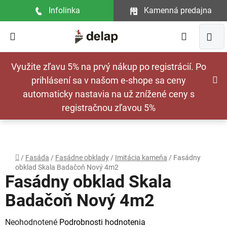
Prejsť
Infolinka
Kamenná predajna
na
obsah
Hľadať
NÁ
Využite zľavu 5% na prvý nákup po registrácií. Po
KOŠ
prihlásení sa v našom e-shope sa ceny
automaticky nastavia na už znížené ceny s
registračnou zľavou 5%
Domov
/
Fasáda
/
Fasádne obklady
/
Imitácia kameňa
/
Fasádny
obklad Skala Badačoň Nový 4m2
Fasádny obklad Skala
Badačoň Nový 4m2
Priemerné
Neohodnotené
Podrobnosti hodnotenia