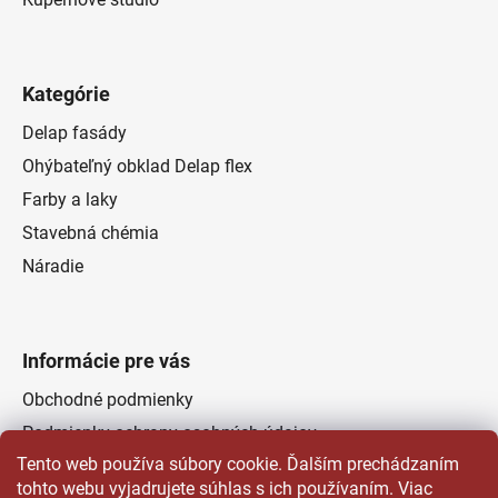
Kategórie
Delap fasády
Ohýbateľný obklad Delap flex
Farby a laky
Stavebná chémia
Náradie
Informácie pre vás
Obchodné podmienky
Podmienky ochrany osobných údajov
Tento web používa súbory cookie. Ďalším prechádzaním
Odstúpenie od zmluvy
tohto webu vyjadrujete súhlas s ich používaním. Viac