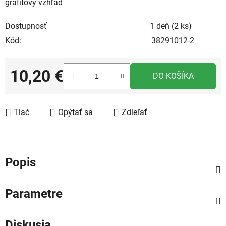
grafitový vzhľad
Dostupnosť
1 deň
(2 ks)
Kód:
38291012-2
10,20 €
DO KOŠÍKA
Jednotková cena:
Tlač
Opýtať sa
Zdieľať
Popis
Parametre
Diskusia