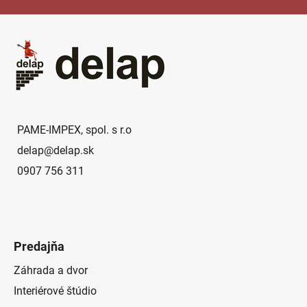
Z
á
p
ä
t
i
e
PAME-IMPEX, spol. s r.o
delap
@
delap.sk
0907 756 311
Predajňa
Záhrada a dvor
Interiérové štúdio