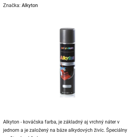
hodnotenie
Značka:
Alkyton
produktu
je
0,0
z
5
hviezdičiek.
Alkyton - kováčska farba, je základný aj vrchný náter v
jednom a je založený na báze alkydových živíc. Špeciálny