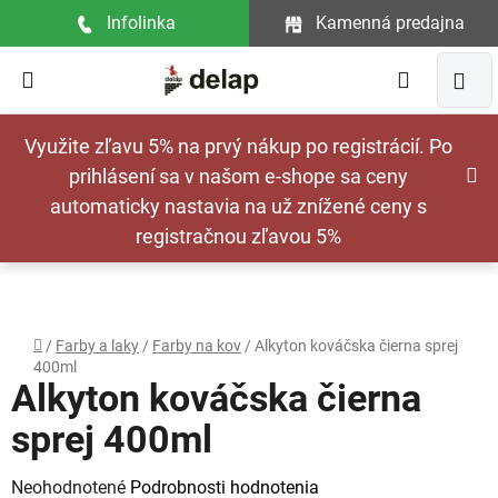
Prejsť
Infolinka
Kamenná predajna
na
obsah
Hľadať
NÁ
Využite zľavu 5% na prvý nákup po registrácií. Po
KOŠ
prihlásení sa v našom e-shope sa ceny
automaticky nastavia na už znížené ceny s
registračnou zľavou 5%
Domov
/
Farby a laky
/
Farby na kov
/
Alkyton kováčska čierna sprej
400ml
Alkyton kováčska čierna
sprej 400ml
Priemerné
Neohodnotené
Podrobnosti hodnotenia