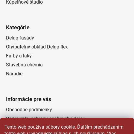
Kúpeľňové štúdio
Kategórie
Delap fasády
Ohýbateľný obklad Delap flex
Farby a laky
Stavebná chémia
Náradie
Informácie pre vás
Obchodné podmienky
Podmienky ochrany osobných údajov
Tento web používa súbory cookie. Ďalším prechádzaním
Odstúpenie od zmluvy
tohto webu vyjadrujete súhlas s ich používaním. Viac