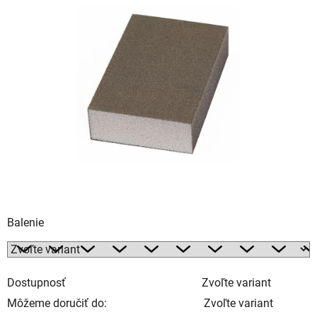
je
0,0
z
5
hviezdičiek.
Balenie
Dostupnosť
Zvoľte variant
Môžeme doručiť do:
Zvoľte variant