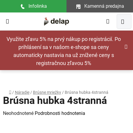
Prejsť
Infolinka
Kamenná predajna
na
obsah
Hľadať
NÁ
Využite zľavu 5% na prvý nákup po registrácií. Po
KOŠ
prihlásení sa v našom e-shope sa ceny
automaticky nastavia na už znížené ceny s
registračnou zľavou 5%
Domov
/
Náradie
/
Brúsne mriežky
/
Brúsna hubka 4stranná
Brúsna hubka 4stranná
Priemerné
Neohodnotené
Podrobnosti hodnotenia
hodnotenie
produktu