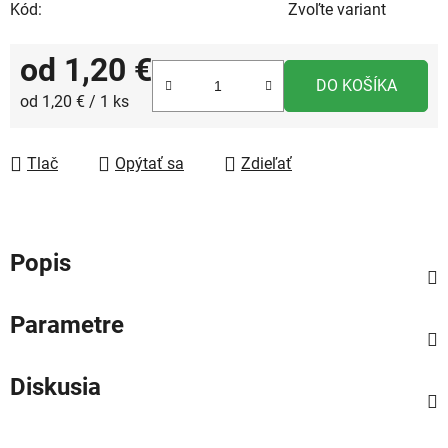
Kód:
Zvoľte variant
od
1,20 €
DO KOŠÍKA
Jednotková cena:
od 1,20 € / 1 ks
Tlač
Opýtať sa
Zdieľať
Popis
Parametre
Diskusia