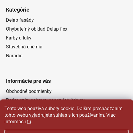
Kategórie
Delap fasády
Ohýbateľný obklad Delap flex
Farby a laky
Stavebná chémia
Náradie
Informácie pre vás
Obchodné podmienky
Podmienky ochrany osobných údajov
Tento web používa súbory cookie. Ďalším prechádzaním
Odstúpenie od zmluvy
tohto webu vyjadrujete súhlas s ich používaním. Viac
Kontakty
informácií
tu
.
Predajňa