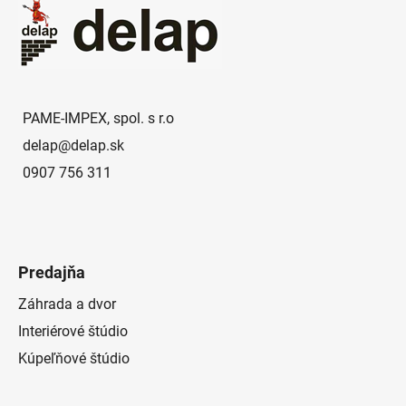
p
ä
t
i
e
PAME-IMPEX, spol. s r.o
delap
@
delap.sk
0907 756 311
Predajňa
Záhrada a dvor
Interiérové štúdio
Kúpeľňové štúdio