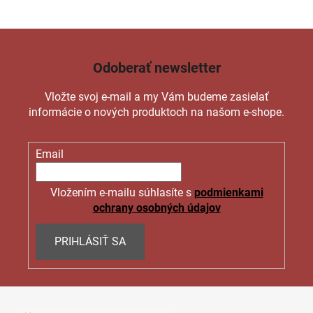
Odoberať newsletter
Vložte svoj e-mail a my Vám budeme zasielať
informácie o nových produktoch na našom e-shope.
Email
Vložením e-mailu súhlasíte s
podmienkami
ochrany osobných údajov
PRIHLÁSIŤ SA
Z
á