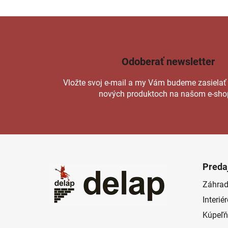
Odoberať newsletter
Vložte svoj e-mail a my Vám budeme zasielať
nových produktoch na našom e-sho
Z
á
Preda
p
Záhrad
ä
Interié
t
i
Kúpeľň