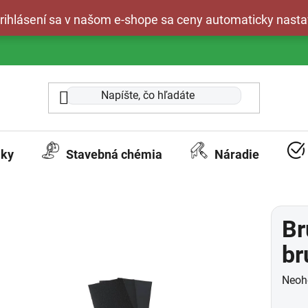
 prihlásení sa v našom e-shope sa ceny automaticky nasta
aky
Stavebná chémia
Náradie
Br
br
Prie
Neoh
hodn