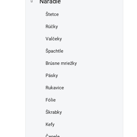
Náradie
e
n
e
Štetce
l
Rúčky
Valčeky
Špachtle
Brúsne mriežky
Pásky
Rukavice
Fólie
Škrabky
Kefy
Čepele