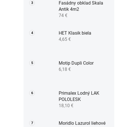
Fasádny obklad Skala
Antik 4m2
74 €
HET Klasik biela
4,65 €
Motip Dupli Color
6,18 €
Primalex Lodný LAK
POLOLESK
18,10 €
Moridlo Lazurol liehové