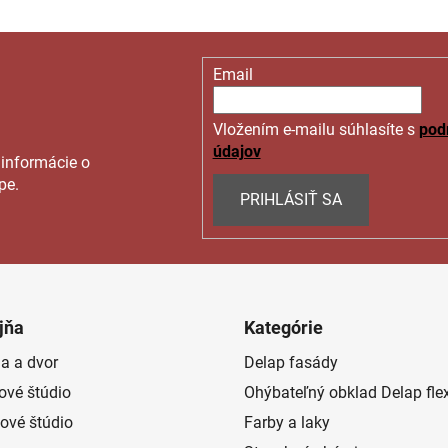
Email
Vložením e-mailu súhlasíte s
pod
údajov
 informácie o
pe.
PRIHLÁSIŤ SA
jňa
Kategórie
a a dvor
Delap fasády
rové štúdio
Ohýbateľný obklad Delap fle
ové štúdio
Farby a laky