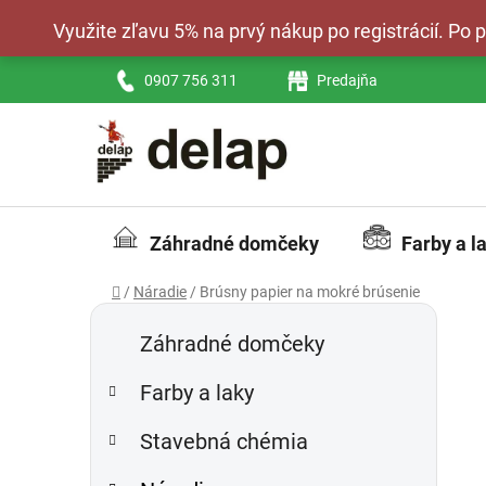
Prejsť
Využite zľavu 5% na prvý nákup po registrácií. Po
na
obsah
0907 756 311
Predajňa
Záhradné domčeky
Farby a l
Domov
/
Náradie
/
Brúsny papier na mokré brúsenie
B
K
Preskočiť
a
kategórie
o
Záhradné domčeky
t
č
e
Farby a laky
n
g
ý
ó
Stavebná chémia
p
r
i
a