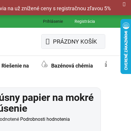
via na už znížené ceny s registračnou zľavou 5%
Prihlásenie
Registrácia
PRÁZDNY KOŠÍK
NÁKUPNÝ
KOŠÍK
Riešenie na
Bazénová chémia
Fasád
úsny papier na mokré
úsenie
merné
odnotené
Podrobnosti hodnotenia
otenie