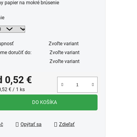
y papier na mokré brúsenie
uktu
ie
upnosť
Zvoľte variant
dičiek.
me doručiť do:
Zvoľte variant
Zvoľte variant
d
0,52 €
notková cena:
,52 € / 1 ks
DO KOŠÍKA
ač
Opýtať sa
Zdieľať