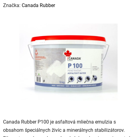
hodnotenie
Značka:
Canada Rubber
produktu
je
0,0
z
5
hviezdičiek.
Canada Rubber P100 je asfaltová mliečna emulzia s
obsahom špeciálnych živíc a minerálnych stabilizátorov.