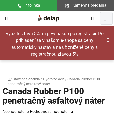
Prejsť
Infolinka
Kamenná predajna
na
obsah
Hľadať
NÁ
Využite zľavu 5% na prvý nákup po registrácií. Po
KOŠ
prihlásení sa v našom e-shope sa ceny
automaticky nastavia na už znížené ceny s
registračnou zľavou 5%
Domov
/
Stavebná chémia
/
Hydroizolácie
/
Canada Rubber P100
penetračný asfaltový náter
Canada Rubber P100
penetračný asfaltový náter
Priemerné
Neohodnotené
Podrobnosti hodnotenia