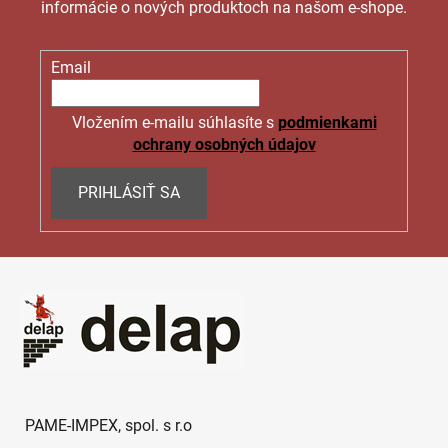
informácie o nových produktoch na našom e-shope.
Email
Vložením e-mailu súhlasíte s
podmienkami
ochrany osobných údajov
PRIHLÁSIŤ SA
Z
á
p
ä
t
i
e
PAME-IMPEX, spol. s r.o