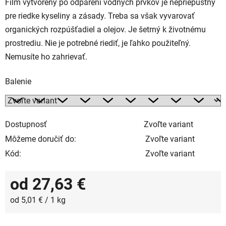
Film vytvorený po odparení vodných prvkov je nepriepustný
pre riedke kyseliny a zásady. Treba sa však vyvarovať
organických rozpúšťadiel a olejov. Je šetrný k životnému
prostrediu. Nie je potrebné riediť, je ľahko použiteľný.
Nemusíte ho zahrievať.
Balenie
Dostupnosť
Zvoľte variant
Môžeme doručiť do:
Zvoľte variant
Kód:
Zvoľte variant
od
27,63 €
Jednotková cena:
od 5,01 € / 1 kg