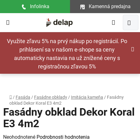
Prejsť
Infolinka
Kamenná predajna
na
obsah
Hľadať
NÁ
Využite zľavu 5% na prvý nákup po registrácií. Po
KOŠ
prihlásení sa v našom e-shope sa ceny
automaticky nastavia na už znížené ceny s
registračnou zľavou 5%
Domov
/
Fasáda
/
Fasádne obklady
/
Imitácia kameňa
/
Fasádny
obklad Dekor Koral E3 4m2
Fasádny obklad Dekor Koral
E3 4m2
Priemerné
Neohodnotené
Podrobnosti hodnotenia