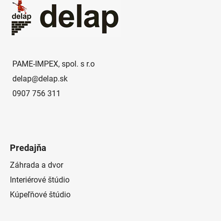
p
ä
t
i
e
PAME-IMPEX, spol. s r.o
delap
@
delap.sk
0907 756 311
Predajňa
Záhrada a dvor
Interiérové štúdio
Kúpeľňové štúdio