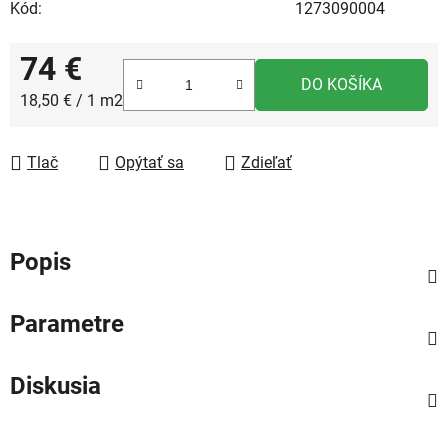
Kód:
1273090004
74 €
DO KOŠÍKA
Jednotková cena:
18,50 € / 1 m2
Tlač
Opýtať sa
Zdieľať
Popis
Parametre
Diskusia