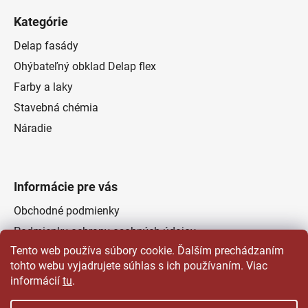
Kategórie
Delap fasády
Ohýbateľný obklad Delap flex
Farby a laky
Stavebná chémia
Náradie
Informácie pre vás
Obchodné podmienky
Podmienky ochrany osobných údajov
Tento web používa súbory cookie. Ďalším prechádzaním
Odstúpenie od zmluvy
tohto webu vyjadrujete súhlas s ich používaním. Viac
Kontakty
informácií
tu
.
Predajňa