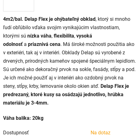
4m2/bal. Delap Flex je ohýbateľný obklad
, ktorý si mnoho
ľudí obľúbilo vďaka svojim vynikajúcim vlastnostiam,
ktorými sú
nízka váha
,
flexibilita
,
vysoká
odolnosť
a
priaznivá cena
. Má široké možnosti použitia ako
v exteriéri, tak aj v interiéri.
Obklady Delap sú vyrobené z
drvených, prírodných kameňov spojené špeciálnym lepidlom.
Sú určené ako dekoračný prvok na sokle, fasády, stĺpy a pod.
Je ich možné použiť aj v interiéri ako ozdobný prvok na
steny, stĺpy, krby, lemovanie okolo okien atď.
Delap Flex je
predrezaný, ktoré kusy sa osádzajú jednotlivo, hrúbka
materiálu je 3-4mm.
Váha balíka: 20kg
Dostupnosť
Na dotaz