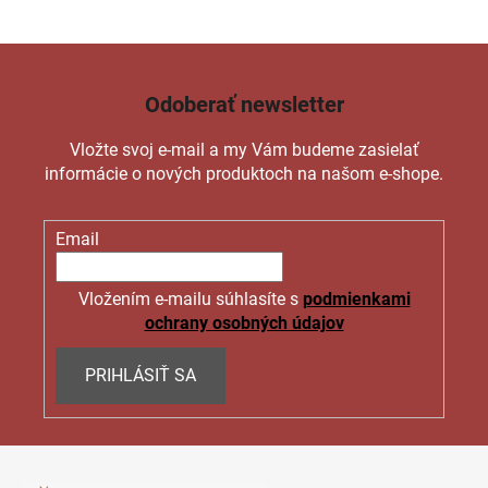
Odoberať newsletter
Vložte svoj e-mail a my Vám budeme zasielať
informácie o nových produktoch na našom e-shope.
Email
Vložením e-mailu súhlasíte s
podmienkami
ochrany osobných údajov
PRIHLÁSIŤ SA
Z
á