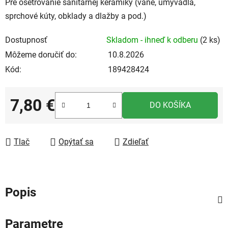
Pre ošetrovanie sanitárnej keramiky (vane, umývadlá,
sprchové kúty, obklady a dlažby a pod.)
Dostupnosť
Skladom - ihneď k odberu
(2 ks)
Môžeme doručiť do:
10.8.2026
Kód:
189428424
7,80 €
DO KOŠÍKA
Jednotková cena:
Tlač
Opýtať sa
Zdieľať
Popis
Parametre