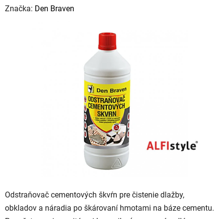
hodnotenie
Značka:
Den Braven
produktu
je
0,0
z
5
hviezdičiek.
Odstraňovač cementových škvŕn pre čistenie dlažby,
obkladov a náradia po škárovaní hmotami na báze cementu.