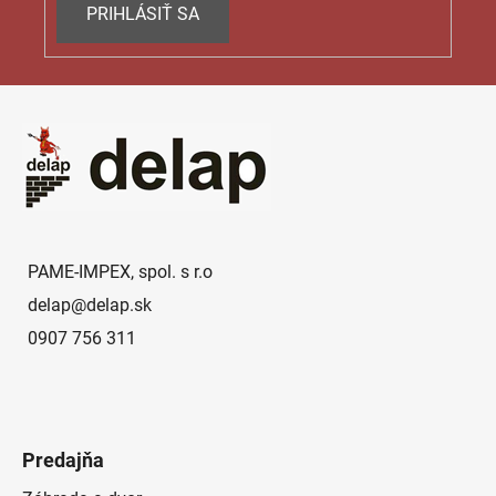
PRIHLÁSIŤ SA
Z
á
p
ä
t
i
e
PAME-IMPEX, spol. s r.o
delap
@
delap.sk
0907 756 311
Predajňa