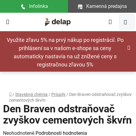
Prejsť
Infolinka
Kamenná predajna
na
obsah
Hľadať
NÁ
Využite zľavu 5% na prvý nákup po registrácií. Po
KOŠ
prihlásení sa v našom e-shope sa ceny
automaticky nastavia na už znížené ceny s
registračnou zľavou 5%
Domov
/
Stavebná chémia
/
Prísady
/
Den Braven odstraňovač zvyškov
cementových škvŕn
Den Braven odstraňovač
zvyškov cementových škvŕn
Priemerné
Neohodnotené
Podrobnosti hodnotenia