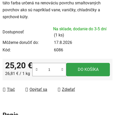
táto farba určená na renováciu povrchu smaltovaných
povrchov ako sú napríklad vane, vaničky, chladničky a
sprchové kúty.
Na sklade, dodanie do 3-5 dní
Dostupnosť
(1 ks)
Môžeme doručiť do:
17.8.2026
Kód:
6086
25,20 €
DO KOŠÍKA
Jednotková cena:
26,81 € / 1 kg
Tlač
Opýtať sa
Zdieľať