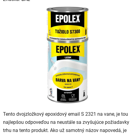
produktu
je
0,0
z
5
hviezdičiek.
Tento dvojzložkový epoxidový email S 2321 na vane, je tou
najlepšou odpoveďou na neustále sa zvyšujúce požiadavky
trhu na tento produkt. Ako už samotný názov napovedá, je