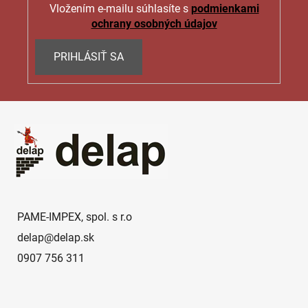
Vložením e-mailu súhlasíte s
podmienkami
ochrany osobných údajov
PRIHLÁSIŤ SA
Z
á
p
ä
t
i
e
PAME-IMPEX, spol. s r.o
delap
@
delap.sk
0907 756 311