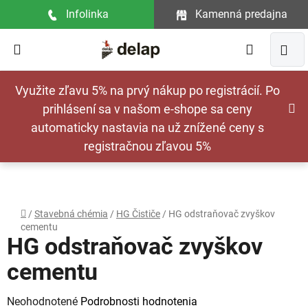
Prejsť
Infolinka
Kamenná predajna
na
obsah
Hľadať
NÁ
Využite zľavu 5% na prvý nákup po registrácií. Po
KOŠ
prihlásení sa v našom e-shope sa ceny
automaticky nastavia na už znížené ceny s
registračnou zľavou 5%
Domov
/
Stavebná chémia
/
HG Čističe
/
HG odstraňovač zvyškov
cementu
HG odstraňovač zvyškov
cementu
Priemerné
Neohodnotené
Podrobnosti hodnotenia