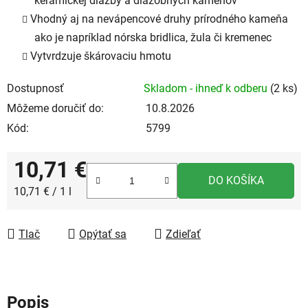
keramickej dlažby a dlažobných kameňov
Vhodný aj na nevápencové druhy prírodného kameňa
ako je napríklad nórska bridlica, žula či kremenec
Vytvrdzuje škárovaciu hmotu
Dostupnosť
Skladom - ihneď k odberu
(2 ks)
Môžeme doručiť do:
10.8.2026
Kód:
5799
10,71 €
DO KOŠÍKA
Jednotková cena:
10,71 € / 1 l
Tlač
Opýtať sa
Zdieľať
Popis