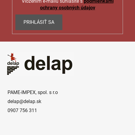
Vložením e-mailu súhlasíte s
podmienkami
ochrany osobných údajov
PRIHLÁSIŤ SA
Z
á
p
ä
t
i
e
PAME-IMPEX, spol. s r.o
delap
@
delap.sk
0907 756 311