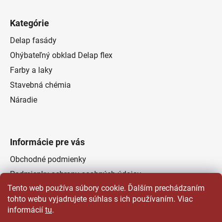
Kategórie
Delap fasády
Ohýbateľný obklad Delap flex
Farby a laky
Stavebná chémia
Náradie
Informácie pre vás
Obchodné podmienky
Podmienky ochrany osobných údajov
Tento web používa súbory cookie. Ďalším prechádzaním
Odstúpenie od zmluvy
tohto webu vyjadrujete súhlas s ich používaním. Viac
Kontakty
informácií
tu
.
Predajňa