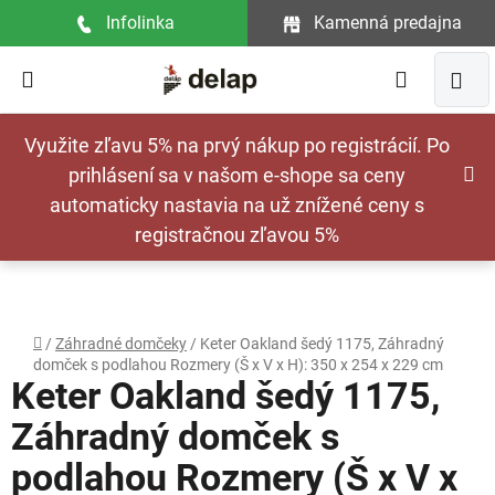
Prejsť
Infolinka
Kamenná predajna
na
obsah
Hľadať
NÁ
Využite zľavu 5% na prvý nákup po registrácií. Po
KOŠ
prihlásení sa v našom e-shope sa ceny
automaticky nastavia na už znížené ceny s
registračnou zľavou 5%
Domov
/
Záhradné domčeky
/
Keter Oakland šedý 1175, Záhradný
domček s podlahou Rozmery (Š x V x H): 350 x 254 x 229 cm
Keter Oakland šedý 1175,
Záhradný domček s
podlahou Rozmery (Š x V x