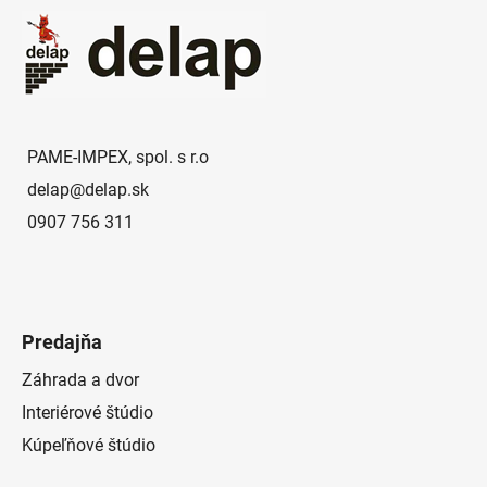
á
p
ä
t
i
e
PAME-IMPEX, spol. s r.o
delap
@
delap.sk
0907 756 311
Predajňa
Záhrada a dvor
Interiérové štúdio
Kúpeľňové štúdio