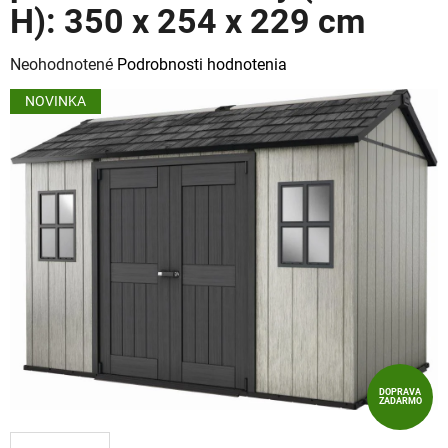
H): 350 x 254 x 229 cm
Priemerné
Neohodnotené
Podrobnosti hodnotenia
hodnotenie
NOVINKA
produktu
je
0,0
z
5
hviezdičiek.
DOPRAVA
ZADARMO