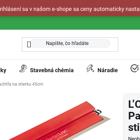
 prihlásení sa v našom e-shope sa ceny automaticky nasta
aky
Stavebná chémia
Náradie
achtľa na stierku 45cm
L’
Pa
st
Prie
Neoh