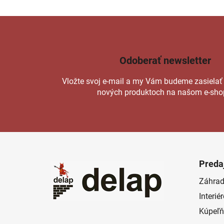
Odoberať newsletter
Vložte svoj e-mail a my Vám budeme zasielať
nových produktoch na našom e-sho
Z
á
Preda
p
Záhrad
ä
Interié
t
i
Kúpeľň