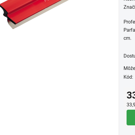
hodn
Znač
prod
Profe
je
Parfa
0,0
cm.
z
5
hviez
Dost
Môže
Kód:
3
Jed
33,9