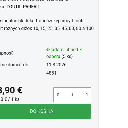
otenie
ka:
L’OUTIL PARFAIT
uktu
sionálne hladítka francúzskej firmy L´outil
it rôznych dĺžok 10, 15, 25, 35, 45, 60, 80 a 100
Skladom - ihneď k
dičiek.
upnosť
odberu
(5 ks)
me doručiť do:
11.8.2026
4851
3,90 €
notková cena:
0 € / 1 ks
DO KOŠÍKA