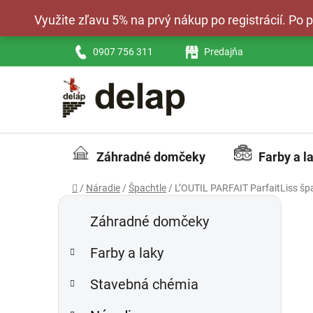
Prejsť
Využite zľavu 5% na prvý nákup po registrácií. Po
na
obsah
0907 756 311
Predajňa
Záhradné domčeky
Farby a l
Domov
/
Náradie
/
Špachtle
/
L’OUTIL PARFAIT ParfaitLiss šp
B
K
Preskočiť
a
kategórie
o
Záhradné domčeky
t
č
e
Farby a laky
n
g
ý
ó
Stavebná chémia
p
r
i
a