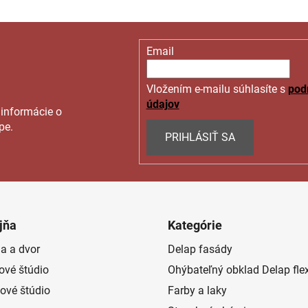
Email
Vložením e-mailu súhlasíte s
pod
údajov
 informácie o
pe.
PRIHLÁSIŤ SA
jňa
Kategórie
a a dvor
Delap fasády
rové štúdio
Ohýbateľný obklad Delap fle
ové štúdio
Farby a laky