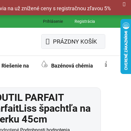
via na už znížené ceny s registračnou zľavou 5%
Prihlásenie
Registrácia
PRÁZDNY KOŠÍK
NÁKUPNÝ
KOŠÍK
Riešenie na
Bazénová chémia
Fasád
OUTIL PARFAIT
rfaitLiss špachtľa na
ierku 45cm
merné
odnotené
Podrobnosti hodnotenia