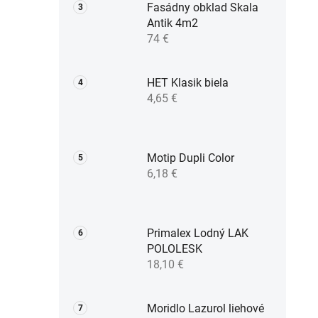
Fasádny obklad Skala
Antik 4m2
74 €
HET Klasik biela
4,65 €
Motip Dupli Color
6,18 €
Primalex Lodný LAK
POLOLESK
18,10 €
Moridlo Lazurol liehové