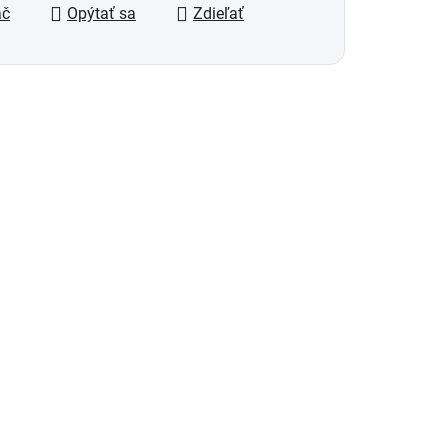
ač
Opýtať sa
Zdieľať