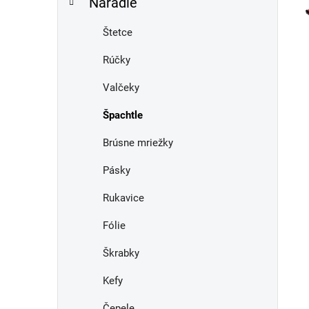
Náradie
e
n
e
Štetce
l
Rúčky
Valčeky
Špachtle
Brúsne mriežky
Pásky
Rukavice
Fólie
Škrabky
Kefy
Čepele