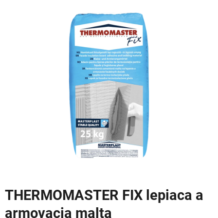
hodnotenie
produktu
je
0,0
z
5
hviezdičiek.
THERMOMASTER FIX lepiaca a
armovacia malta