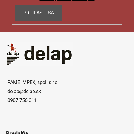
PRIHLÁSIŤ SA
Z
á
p
ä
t
i
e
PAME-IMPEX, spol. s r.o
delap
@
delap.sk
0907 756 311
Predajňa