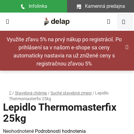
Prejsť
Infolinka
Kamenná predajna
na
obsah
Hľadať
NÁ
Využite zľavu 5% na prvý nákup po registrácií. Po
KOŠ
prihlásení sa v našom e-shope sa ceny
automaticky nastavia na už znížené ceny s
registračnou zľavou 5%
Domov
/
Stavebná chémia
/
Suché stavebné zmesi
/
Lepidlo
Thermomasterfix 25kg
Lepidlo Thermomasterfix
25kg
Priemerné
Neohodnotené
Podrobnosti hodnotenia