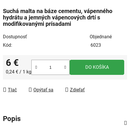
Suchá malta na báze cementu, vápenného
hydrátu a jemných vápencových drtí s
modifikovanými prísadami
Dostupnosť
Objednané
Kód:
6023
6 €
DO KOŠÍKA
Jednotková cena:
0,24 € / 1 kg
Tlač
Opýtať sa
Zdieľať
Popis