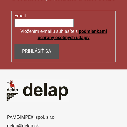
Email
Vložením e-mailu súhlasíte s
podmienkami
ochrany osobných údajov
PRIHLÁSIŤ SA
Z
á
p
ä
t
i
e
PAME-IMPEX, spol. s r.o
delap
@
delap.sk