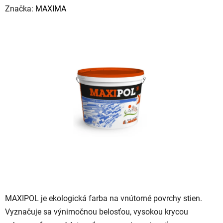
hodnotenie
Značka:
MAXIMA
produktu
je
0,0
z
5
hviezdičiek.
MAXIPOL je ekologická farba na vnútorné povrchy stien.
Vyznačuje sa výnimočnou belosťou, vysokou krycou