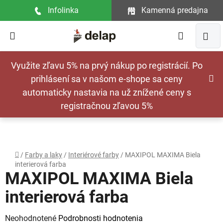
Prejsť
Infolinka
Kamenná predajna
na
obsah
Hľadať
NÁ
Využite zľavu 5% na prvý nákup po registrácií. Po
KOŠ
prihlásení sa v našom e-shope sa ceny
automaticky nastavia na už znížené ceny s
registračnou zľavou 5%
Domov
/
Farby a laky
/
Interiérové farby
/
MAXIPOL MAXIMA Biela
interierová farba
MAXIPOL MAXIMA Biela
interierová farba
Priemerné
Neohodnotené
Podrobnosti hodnotenia