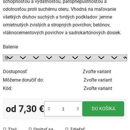
schopnosťou a výdatnosťou, paropriepustnosťou a
odolnosťou proti suchému oteru. Vhodná na maľovanie
všetkých druhov suchých a tvrdých podkladov: jemne
omietnutých zvislých a stropných povrchov, betónov,
vláknocementových povrchov a sadrokartónových dosiek.
Balenie
Dostupnosť
Zvoľte variant
Môžeme doručiť do:
Zvoľte variant
Kód:
Zvoľte variant
od
7,30 €
DO KOŠÍKA
Jednotková cena:
Tlač
Opýtať sa
Zdieľať