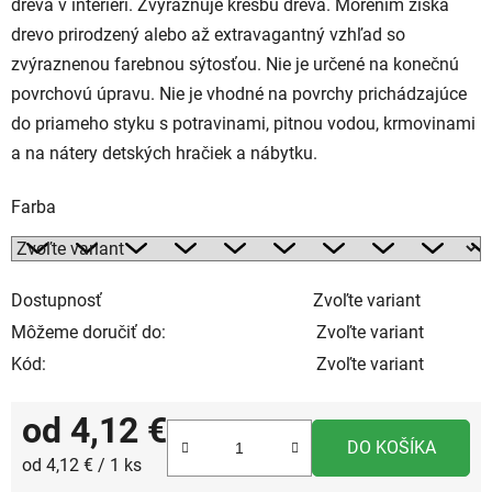
dreva v interiéri. Zvýrazňuje kresbu dreva. Morením získa
drevo prirodzený alebo až extravagantný vzhľad so
zvýraznenou farebnou sýtosťou. Nie je určené na konečnú
povrchovú úpravu. Nie je vhodné na povrchy prichádzajúce
do priameho styku s potravinami, pitnou vodou, krmovinami
a na nátery detských hračiek a nábytku.
Farba
Dostupnosť
Zvoľte variant
Môžeme doručiť do:
Zvoľte variant
Kód:
Zvoľte variant
od
4,12 €
DO KOŠÍKA
Jednotková cena:
od 4,12 € / 1 ks