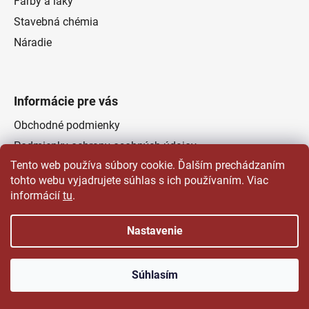
Farby a laky
Stavebná chémia
Náradie
Informácie pre vás
Obchodné podmienky
Podmienky ochrany osobných údajov
Tento web používa súbory cookie. Ďalším prechádzaním
Odstúpenie od zmluvy
tohto webu vyjadrujete súhlas s ich používaním. Viac
Kontakty
informácií
tu
.
Predajňa
Nastavenie
Vytvoril Shoptet
a
Adatelier
Súhlasím
Copyright 2026
Čertovsky dobré farby laky | Delap.sk
.
Všetky práva vyhradené.