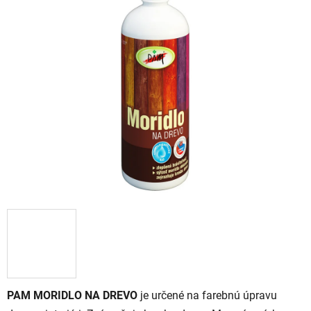
je
0,0
z
5
hviezdičiek.
PAM MORIDLO NA DREVO
je určené na farebnú úpravu