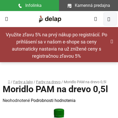
Prejsť
Infolinka
Kamenná predajna
na
obsah
Hľadať
NÁ
Využite zľavu 5% na prvý nákup po registrácií. Po
KOŠ
prihlásení sa v našom e-shope sa ceny
automaticky nastavia na už znížené ceny s
registračnou zľavou 5%
Domov
/
Farby a laky
/
Farby na drevo
/
Moridlo PAM na drevo 0,5l
Moridlo PAM na drevo 0,5l
Priemerné
Neohodnotené
Podrobnosti hodnotenia
hodnotenie
produktu