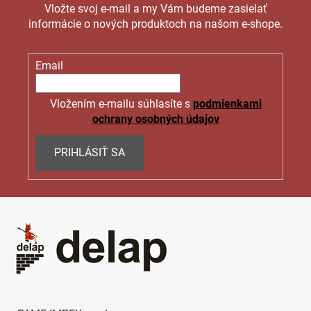
Vložte svoj e-mail a my Vám budeme zasielať
informácie o nových produktoch na našom e-shope.
Email
Vložením e-mailu súhlasíte s
podmienkami
ochrany osobných údajov
PRIHLÁSIŤ SA
Z
á
p
ä
t
i