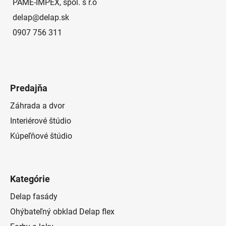
e
PAME-IMPEX, spol. s r.o
delap
@
delap.sk
0907 756 311
Predajňa
Záhrada a dvor
Interiérové štúdio
Kúpeľňové štúdio
Kategórie
Delap fasády
Ohýbateľný obklad Delap flex