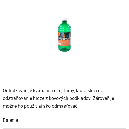
je
0,0
z
5
hviezdičiek.
Odhrdzovač je kvapalina čírej farby, ktorá slúži na
odstraňovanie hrdze z kovových podkladov. Zároveň je
možné ho použiť aj ako odmasťovač.
Balenie