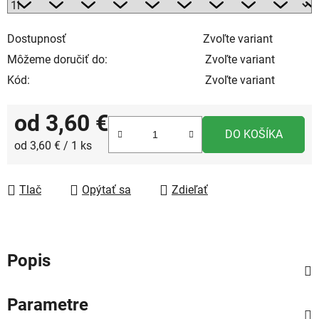
Dostupnosť
Zvoľte variant
Môžeme doručiť do:
Zvoľte variant
Kód:
Zvoľte variant
od
3,60 €
DO KOŠÍKA
Jednotková cena:
od 3,60 € / 1 ks
Tlač
Opýtať sa
Zdieľať
Popis
Parametre