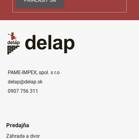
PRIHLÁSIŤ SA
Z
á
p
ä
t
i
e
PAME-IMPEX, spol. s r.o
delap
@
delap.sk
0907 756 311
Predajňa
Záhrada a dvor