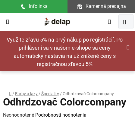
Prejsť
Infolinka
Kamenná predajna
na
obsah
Hľadať
NÁ
Využite zľavu 5% na prvý nákup po registrácií. Po
KOŠ
prihlásení sa v našom e-shope sa ceny
automaticky nastavia na už znížené ceny s
registračnou zľavou 5%
Domov
/
Farby a laky
/
Špeciality
/
Odhrdzovač Colorcompany
Odhrdzovač Colorcompany
Priemerné
Neohodnotené
Podrobnosti hodnotenia
hodnotenie
produktu