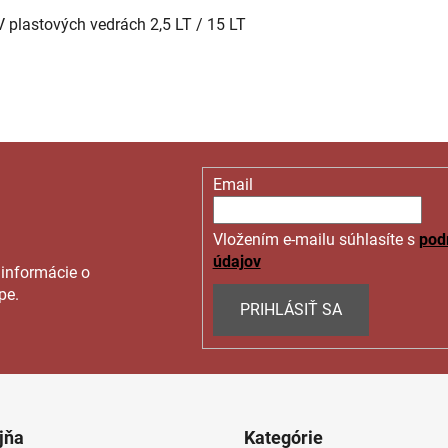
V plastových vedrách 2,5 LT / 15 LT
Email
Vložením e-mailu súhlasíte s
pod
údajov
 informácie o
pe.
PRIHLÁSIŤ SA
jňa
Kategórie