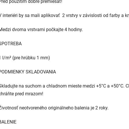
Pred použitím dobre premiešať!
V interiéri by sa mali aplikovať 2 vrstvy v závislosti od farby a kr
Medzi dvoma vrstvami počkajte 4 hodiny.
SPOTREBA
1 l/m² (pre hrúbku 1 mm)
PODMIENKY SKLADOVANIA
Skladujte na suchom a chladnom mieste medzi +5°C a +50°C. C
chráňte pred mrazom!
Životnosť neotvoreného originálneho balenia je 2 roky.
BALENIE