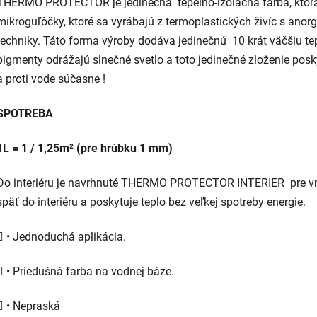
THERMO PROTECTOR je jedinečná tepelno-izolačná farba, ktorá
mikroguľôčky, ktoré sa vyrábajú z termoplastických živíc s an
techniky. Táto forma výroby dodáva jedinečnú 10 krát väčšiu te
pigmenty odrážajú slnečné svetlo a toto jedinečné zloženie posky
a proti vode súčasne !
SPOTREBA
1L = 1 / 1,25m² (pre hrúbku 1 mm)
Do interiéru je navrhnuté THERMO PROTECTOR INTERIER pre vnút
späť do interiéru a poskytuje teplo bez veľkej spotreby energie.
 • Jednoduchá aplikácia.
 • Priedušná farba na vodnej báze.
 • Nepraská