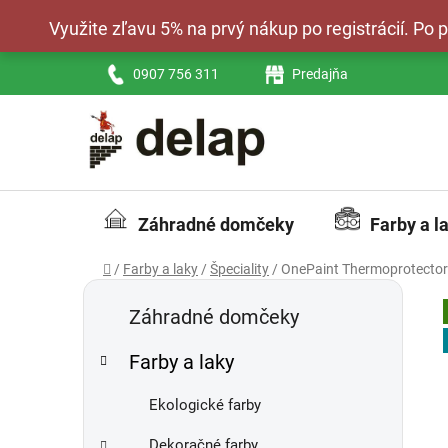
Prejsť
Využite zľavu 5% na prvý nákup po registrácií. Po
na
obsah
0907 756 311
Predajňa
Záhradné domčeky
Farby a l
Domov
/
Farby a laky
/
Špeciality
/
OnePaint Thermoprotector 
B
K
Preskočiť
a
kategórie
o
Záhradné domčeky
t
č
e
Farby a laky
n
g
ý
ó
Ekologické farby
p
r
i
a
Dekoračné farby