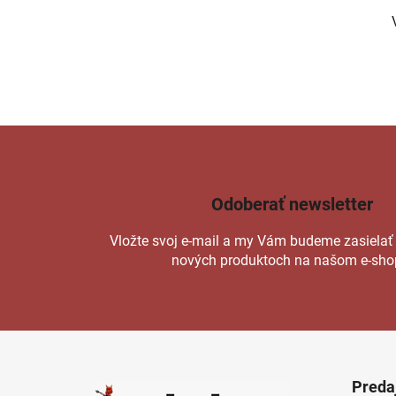
Odoberať newsletter
Vložte svoj e-mail a my Vám budeme zasielať
nových produktoch na našom e-sho
Z
á
Preda