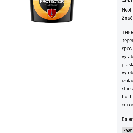
Prie
Neoh
hodn
Znač
prod
THER
je
tepel
0,0
špeci
z
vyráb
5
prášk
hviez
výrob
izola
slneč
troji
súča
Balen