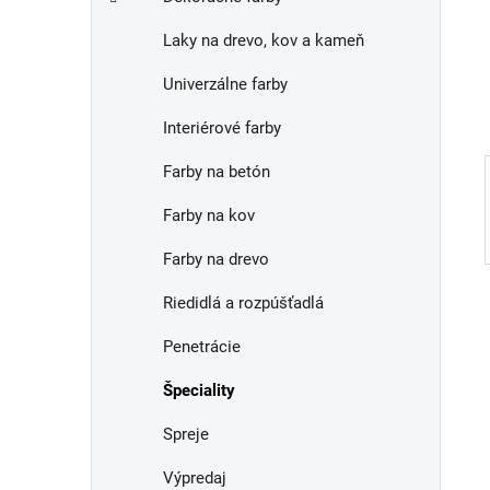
e
n
Laky na drevo, kov a kameň
e
l
Univerzálne farby
Interiérové farby
Farby na betón
Farby na kov
Farby na drevo
Riedidlá a rozpúšťadlá
Penetrácie
Špeciality
Spreje
Výpredaj