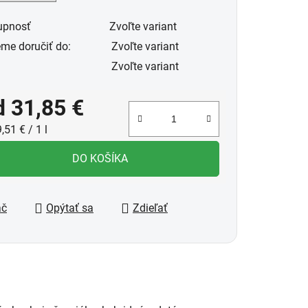
upnosť
Zvoľte variant
me doručiť do:
Zvoľte variant
Zvoľte variant
d
31,85 €
notková cena:
,51 € / 1 l
DO KOŠÍKA
ač
Opýtať sa
Zdieľať