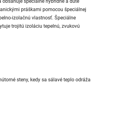
 obsahuje špeciálne hybridné a duté
organickými práškami pomocou špeciálnej
pelno-izolačnú vlastnosť. Špeciálne
tuje trojitú izoláciu tepelnú, zvukovú
orné steny, kedy sa sálavé teplo odráža