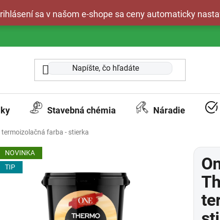
 prihlásení sa v našom e-shope sa ceny automaticky nasta
aky
Stavebná chémia
Náradie
termoizolačná farba - stierka
NOVINKA
On
TIP
Th
te
st