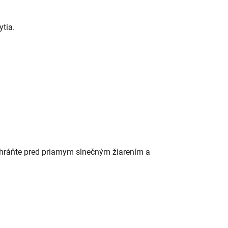
ytia.
hráňte pred priamym slnečným žiarením a