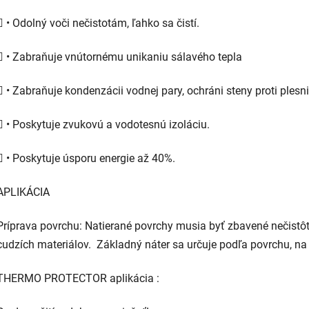
 • Odolný voči nečistotám, ľahko sa čistí.
 • Zabraňuje vnútornému unikaniu sálavého tepla
 • Zabraňuje kondenzácii vodnej pary, ochráni steny proti ples
 • Poskytuje zvukovú a vodotesnú izoláciu.
 • Poskytuje úsporu energie až 40%.
APLIKÁCIA
Príprava povrchu: Natierané povrchy musia byť zbavené nečistôt,
cudzích materiálov. Základný náter sa určuje podľa povrchu, na 
THERMO PROTECTOR aplikácia :