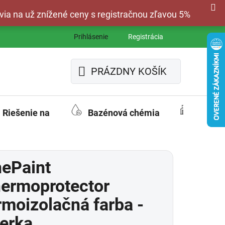
via na už znížené ceny s registračnou zľavou 5%
Prihlásenie
Registrácia
PRÁZDNY KOŠÍK
NÁKUPNÝ
KOŠÍK
Riešenie na
Bazénová chémia
Fasád
ePaint
ermoprotector
rmoizolačná farba -
ierka