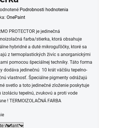
merné
odnotené
Podrobnosti hodnotenia
otenie
ka:
OnePaint
uktu
MO PROTECTOR je jedinečná
noizolačná farba/stierka, ktorá obsahuje
álne hybridné a duté mikroguľôčky, ktoré sa
ajú z termoplastických živíc s anorganickými
ami pomocou špeciálnej techniky. Táto forma
dičiek.
y dodáva jedinečnú 10 krát väčšiu tepelno-
čnú vlastnosť. Špeciálne pigmenty odrážajú
né svetlo a toto jedinečné zloženie poskytuje
tú izoláciu tepelnú, zvukovú a proti vode
sne ! TERMOIZOLAČNÁ FARBA
ie