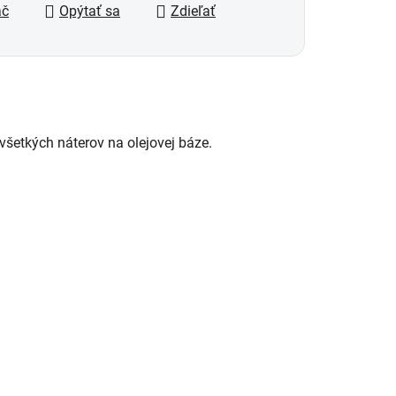
ač
Opýtať sa
Zdieľať
etkých náterov na olejovej báze.