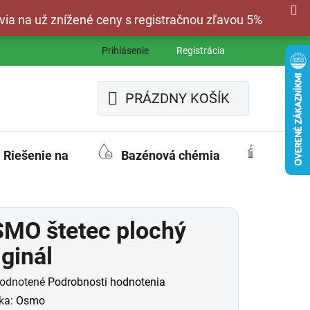
via na už znížené ceny s registračnou zľavou 5%
Prihlásenie
Registrácia
PRÁZDNY KOŠÍK
NÁKUPNÝ
KOŠÍK
Riešenie na
Bazénová chémia
Fasád
MO štetec plochý
iginál
merné
odnotené
Podrobnosti hodnotenia
otenie
ka:
Osmo