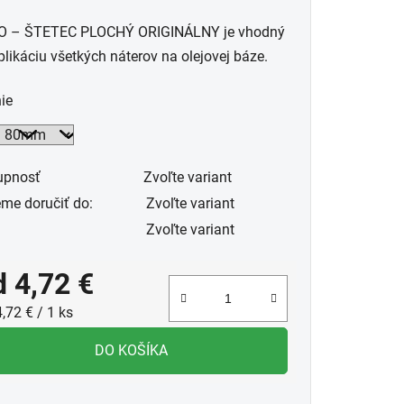
uktu
 – ŠTETEC PLOCHÝ ORIGINÁLNY je vhodný
plikáciu všetkých náterov na olejovej báze.
ie
dičiek.
upnosť
Zvoľte variant
me doručiť do:
Zvoľte variant
Zvoľte variant
d
4,72 €
notková cena:
,72 € / 1 ks
DO KOŠÍKA