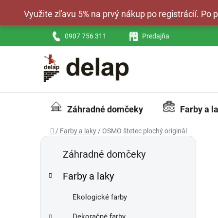
Prejsť
Využite zľavu 5% na prvý nákup po registrácií. Po
na
obsah
0907 756 311
Predajňa
Záhradné domčeky
Farby a l
Domov
/
Farby a laky
/
OSMO štetec plochý originál
B
K
Preskočiť
a
kategórie
o
Záhradné domčeky
t
č
e
Farby a laky
n
g
ý
ó
Ekologické farby
p
r
i
a
Dekoračné farby