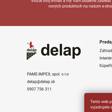
Vložte svoj e-mail a my Vám budeme zasielať
nových produktoch na našom e-sho
Z
á
Preda
p
Záhrad
ä
Interié
t
i
Kúpeľň
e
PAME-IMPEX, spol. s r.o
delap
@
delap.sk
0907 756 311
Tento web p
vyjadrujete 