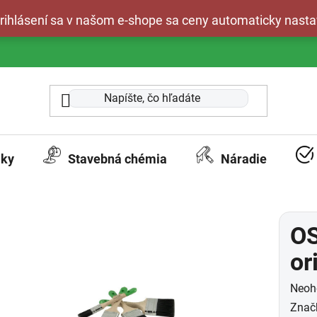
 prihlásení sa v našom e-shope sa ceny automaticky nasta
aky
Stavebná chémia
Náradie
OS
or
Prie
Neoh
hodn
Znač