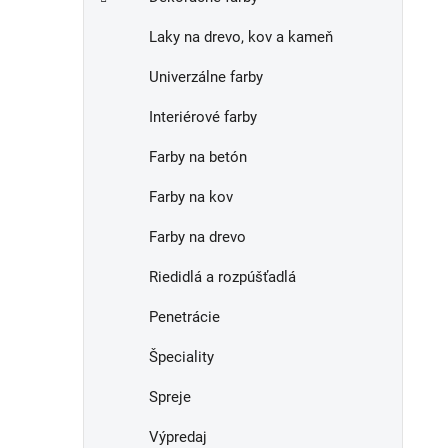
e
n
Laky na drevo, kov a kameň
e
l
Univerzálne farby
Interiérové farby
Farby na betón
Farby na kov
Farby na drevo
Riedidlá a rozpúšťadlá
Penetrácie
Špeciality
Spreje
Výpredaj