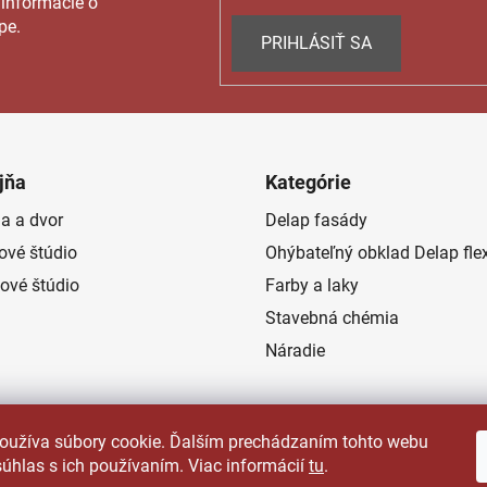
 informácie o
pe.
PRIHLÁSIŤ SA
jňa
Kategórie
a a dvor
Delap fasády
rové štúdio
Ohýbateľný obklad Delap fle
ové štúdio
Farby a laky
Stavebná chémia
Náradie
oužíva súbory cookie. Ďalším prechádzaním tohto webu
súhlas s ich používaním. Viac informácií
tu
.