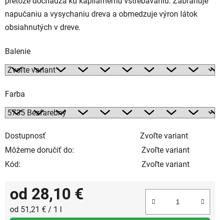
pretože dochádza ku kapilárnemu vstrebávaniu. Zabraňuje
napučaniu a vysychaniu dreva a obmedzuje výron látok
obsiahnutých v dreve.
Balenie
Farba
Dostupnosť
Zvoľte variant
Môžeme doručiť do:
Zvoľte variant
Kód:
Zvoľte variant
od
28,10 €
Jednotková cena:
od 51,21 € / 1 l