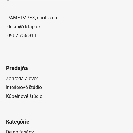
t
i
e
PAME-IMPEX, spol. s r.o
delap
@
delap.sk
0907 756 311
Predajňa
Záhrada a dvor
Interiérové štúdio
Kúpeľňové štúdio
Kategórie
Delap fasády