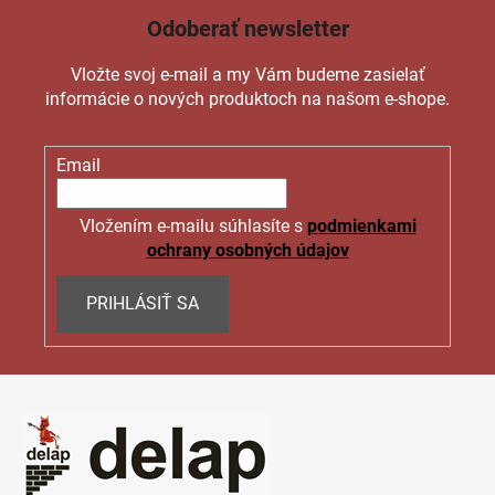
Odoberať newsletter
Vložte svoj e-mail a my Vám budeme zasielať
informácie o nových produktoch na našom e-shope.
Email
Vložením e-mailu súhlasíte s
podmienkami
ochrany osobných údajov
PRIHLÁSIŤ SA
Z
á
p
ä