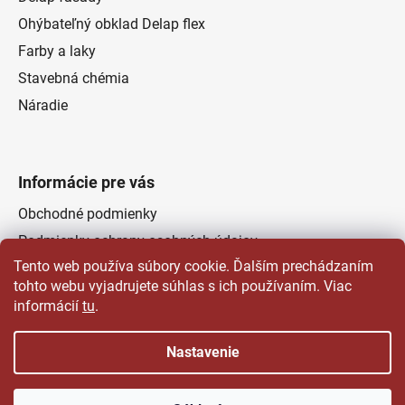
Ohýbateľný obklad Delap flex
Farby a laky
Stavebná chémia
Náradie
Informácie pre vás
Obchodné podmienky
Podmienky ochrany osobných údajov
Tento web používa súbory cookie. Ďalším prechádzaním
Odstúpenie od zmluvy
tohto webu vyjadrujete súhlas s ich používaním. Viac
Kontakty
informácií
tu
.
Predajňa
Nastavenie
Vytvoril Shoptet
a
Adatelier