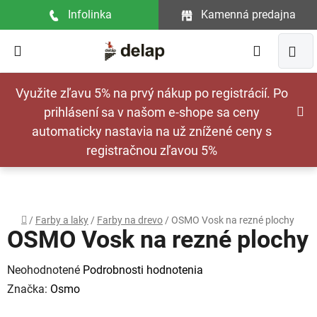
Prejsť
Infolinka
Kamenná predajna
na
obsah
Hľadať
NÁ
Využite zľavu 5% na prvý nákup po registrácií. Po
KOŠ
prihlásení sa v našom e-shope sa ceny
automaticky nastavia na už znížené ceny s
registračnou zľavou 5%
Domov
/
Farby a laky
/
Farby na drevo
/
OSMO Vosk na rezné plochy
OSMO Vosk na rezné plochy
Priemerné
Neohodnotené
Podrobnosti hodnotenia
hodnotenie
Značka:
Osmo
produktu