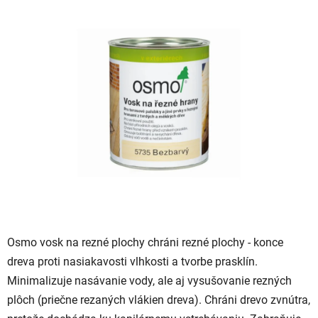
je
0,0
z
5
hviezdičiek.
Osmo vosk na rezné plochy chráni rezné plochy - konce
dreva proti nasiakavosti vlhkosti a tvorbe prasklín.
Minimalizuje nasávanie vody, ale aj vysušovanie rezných
plôch (priečne rezaných vlákien dreva). Chráni drevo zvnútra,