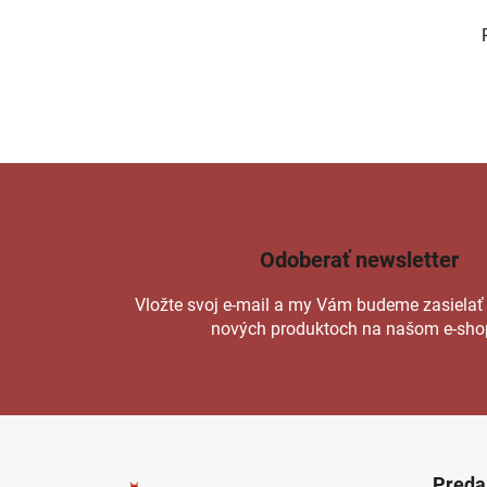
Odoberať newsletter
Vložte svoj e-mail a my Vám budeme zasielať
nových produktoch na našom e-sho
Z
á
Preda