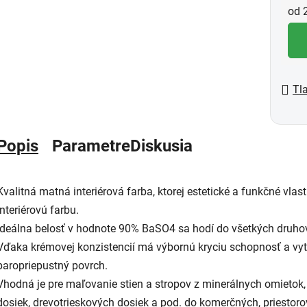
Jed
od 2
Tl
Popis
Parametre
Diskusia
Kvalitná matná interiérová farba, ktorej estetické a funkčné vla
interiérovú farbu.
Ideálna belosť v hodnote 90% BaSO4 sa hodí do všetkých druhov i
Vďaka krémovej konzistencií má výbornú kryciu schopnosť a vyt
paropriepustný povrch.
Vhodná je pre maľovanie stien a stropov z minerálnych omietok
dosiek, drevotrieskových dosiek a pod. do komerčných, priestor