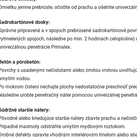
Omietku jemne prebrúste, očistite od prachu a ošetrite univerzá
Sadrokartónové dosky:
Správne pripravené a v spojoch prebrúsené sadrokartónové povrc
vytmelených spojoch, následne po min. 2 hodinách celoplošne)
univerzálnou penetrácie Primalex.
Betón a pórobetón:
Povrchy s usadenými nečistotami alebo zrnitou vrstvou uvoľňuj
umytím vodou.
Po mokrom čistení nechajte plochy nedostatočne preschnúť pre
Následne urobte penetračný náter pomocou univerzálnej penetrá
Súdržné staršie nátery:
Pôvodné alebo kriedujúce staršie nátery zbavte prachu a nečistô
Prípadné mastnoty odstráňte umytím mydlovým roztokom.
Drobné defekty opravte vhodným interiérovým tmelom alebo stie