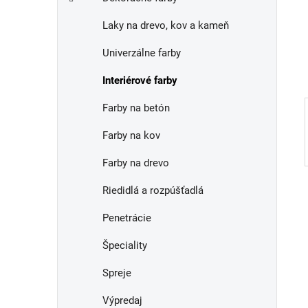
e
n
Laky na drevo, kov a kameň
e
l
Univerzálne farby
Interiérové farby
Farby na betón
Farby na kov
Farby na drevo
Riedidlá a rozpúšťadlá
Penetrácie
Špeciality
Spreje
Výpredaj