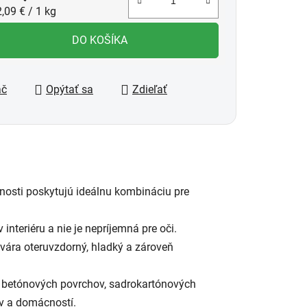
notková cena:
,09 € / 1 kg
DO KOŠÍKA
ač
Opýtať sa
Zdieľať
stnosti poskytujú ideálnu kombináciu pre
nteriéru a nie je nepríjemná pre oči.
vára oteruvzdorný, hladký a zároveň
, betónových povrchov, sadrokartónových
ov a domácností.