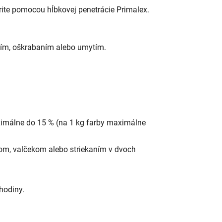
ite pomocou hĺbkovej penetrácie Primalex.
aním, oškrabaním alebo umytím.
aximálne do 15 % (na 1 kg farby maximálne
com, valčekom alebo striekaním v dvoch
 hodiny.