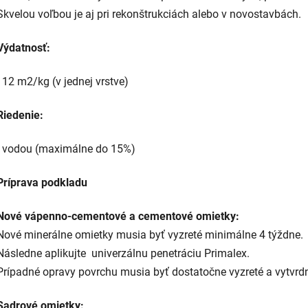
Skvelou voľbou je aj pri rekonštrukciách alebo v novostavbách.
Výdatnosť:
- 12 m2/kg (v jednej vrstve)
Riedenie:
- vodou (maximálne do 15%)
Príprava podkladu
Nové vápenno-cementové a cementové omietky:
Nové minerálne omietky musia byť vyzreté minimálne 4 týždne.
Následne aplikujte univerzálnu penetráciu Primalex.
Prípadné opravy povrchu musia byť dostatočne vyzreté a vytvrd
Sadrové omietky: