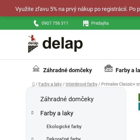
Prejsť
Využite zľavu 5% na prvý nákup po registrácií. Po
na
obsah
0907 756 311
Predajňa
Záhradné domčeky
Farby a l
Domov
/
Farby a laky
/
Interiérové farby
/
Primalex Classic+ sn
B
K
Preskočiť
a
kategórie
o
Záhradné domčeky
t
č
e
Farby a laky
n
g
ý
ó
Ekologické farby
p
r
i
a
Dekoračné farby