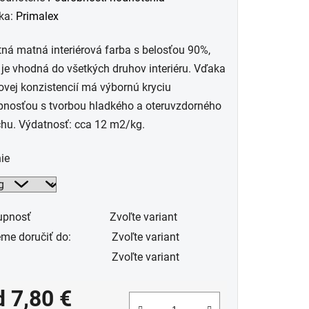
otenie
ka:
Primalex
uktu
tná matná interiérová farba s belosťou 90%,
 je vhodná do všetkých druhov interiéru. Vďaka
vej konzistencií má výbornú kryciu
pnosťou s tvorbou hladkého a oteruvzdorného
hu. Výdatnosť: cca 12 m2/kg.
dičiek.
ie
upnosť
Zvoľte variant
me doručiť do:
Zvoľte variant
Zvoľte variant
d
7,80 €