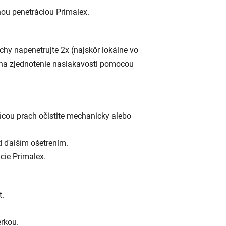
lnou penetráciou Primalex.
hy napenetrujte 2x (najskôr lokálne vo
 na zjednotenie nasiakavosti pomocou
úcou prach očistite mechanicky alebo
d ďalším ošetrením.
cie Primalex.
t.
rkou.