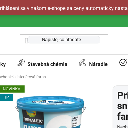
 prihlásení sa v našom e-shope sa ceny automaticky nasta
aky
Stavebná chémia
Náradie
ehobiela interiérová farba
NOVINKA
Pr
TIP
sn
fa
Prie
Neoh