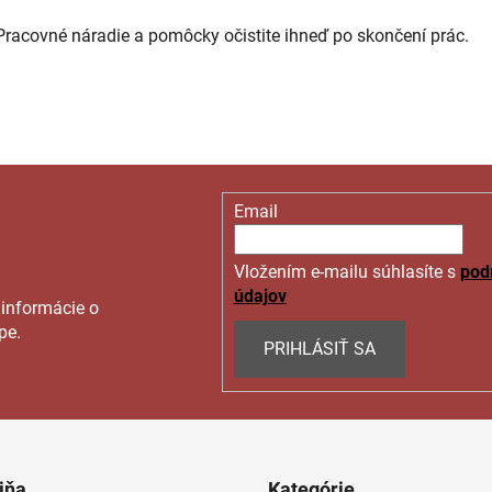
Pracovné náradie a pomôcky očistite ihneď po skončení prác.
Email
Vložením e-mailu súhlasíte s
pod
údajov
 informácie o
pe.
PRIHLÁSIŤ SA
jňa
Kategórie