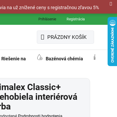
via na už znížené ceny s registračnou zľavou 5%
Prihlásenie
Registrácia
PRÁZDNY KOŠÍK
NÁKUPNÝ
KOŠÍK
Riešenie na
Bazénová chémia
Fasád
imalex Classic+
ehobiela interiérová
rba
merné
odnotené
Podrobnosti hodnotenia