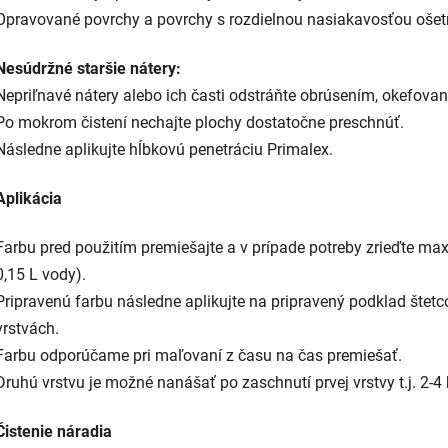
Opravované povrchy a povrchy s rozdielnou nasiakavosťou ošetr
Nesúdržné staršie nátery:
Nepriľnavé nátery alebo ich časti odstráňte obrúsením, okefov
Po mokrom čistení nechajte plochy dostatočne preschnúť.
Následne aplikujte hĺbkovú penetráciu Primalex.
Aplikácia
Farbu pred použitím premiešajte a v prípade potreby zrieďte m
0,15 L vody).
Pripravenú farbu následne aplikujte na pripravený podklad štet
vrstvách.
Farbu odporúčame pri maľovaní z času na čas premiešať.
Druhú vrstvu je možné nanášať po zaschnutí prvej vrstvy t.j. 2-4
Čistenie náradia