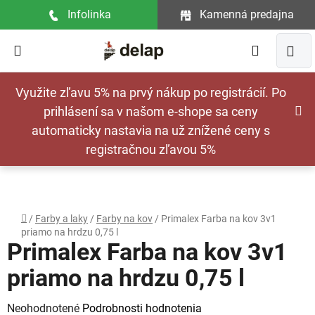
Prejsť
Infolinka
Kamenná predajna
na
obsah
Hľadať
NÁ
Využite zľavu 5% na prvý nákup po registrácií. Po
KOŠ
prihlásení sa v našom e-shope sa ceny
automaticky nastavia na už znížené ceny s
registračnou zľavou 5%
Domov
/
Farby a laky
/
Farby na kov
/
Primalex Farba na kov 3v1
priamo na hrdzu 0,75 l
Primalex Farba na kov 3v1
priamo na hrdzu 0,75 l
Priemerné
Neohodnotené
Podrobnosti hodnotenia