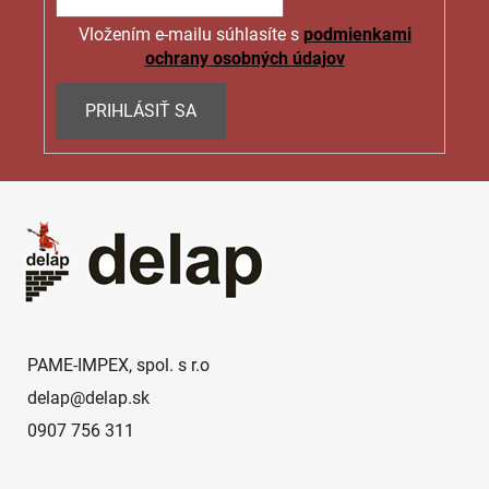
Vložením e-mailu súhlasíte s
podmienkami
ochrany osobných údajov
PRIHLÁSIŤ SA
Z
á
p
ä
t
i
e
PAME-IMPEX, spol. s r.o
delap
@
delap.sk
0907 756 311