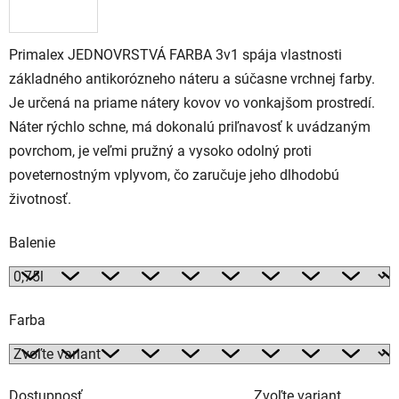
Primalex JEDNOVRSTVÁ FARBA 3v1 spája vlastnosti
základného antikorózneho náteru a súčasne vrchnej farby.
Je určená na priame nátery kovov vo vonkajšom prostredí.
Náter rýchlo schne, má dokonalú priľnavosť k uvádzaným
povrchom, je veľmi pružný a vysoko odolný proti
poveternostným vplyvom, čo zaručuje jeho dlhodobú
životnosť.
Balenie
Farba
Dostupnosť
Zvoľte variant