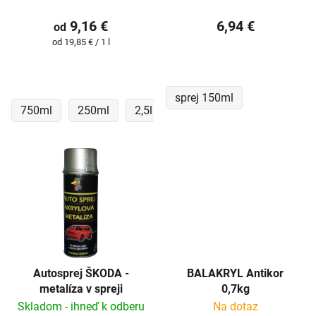
t
9,16 €
6,94 €
od
o
Jednotková
od 19,85 € / 1 l
v
cena:
sprej 150ml
750ml
250ml
2,5l
1l
Autosprej ŠKODA -
BALAKRYL Antikor
metalíza v spreji
0,7kg
Skladom - ihneď k odberu
Na dotaz