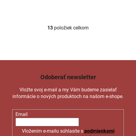
13
položiek celkom
O
v
l
á
d
a
c
Odoberať newsletter
i
e
Vložte svoj e-mail a my Vám budeme zasielať
p
informácie o nových produktoch na našom e-shope.
r
v
k
Email
y
v
ý
Vložením e-mailu súhlasíte s
podmienkami