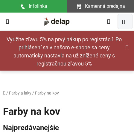
Prejsť
Infolinka
Kamenná predajna
na
obsah
Hľadať
NÁ
Využite zľavu 5% na prvý nákup po registrácií. Po
KOŠ
prihlásení sa v našom e-shope sa ceny
automaticky nastavia na už znížené ceny s
registračnou zľavou 5%
Domov
/
Farby a laky
/
Farby na kov
Farby na kov
Najpredávanejšie