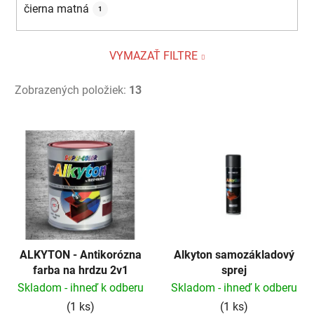
čierna matná
1
VYMAZAŤ FILTRE
Zobrazených položiek:
13
V
ý
p
i
s
p
r
ALKYTON - Antikorózna
Alkyton samozákladový
o
farba na hrdzu 2v1
sprej
d
Skladom - ihneď k odberu
Skladom - ihneď k odberu
u
(1 ks)
(1 ks)
k