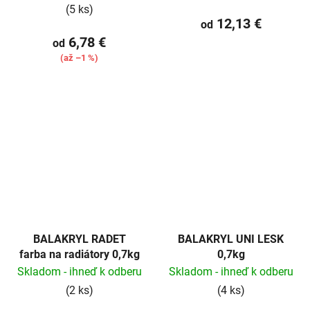
(5 ks)
12,13 €
od
6,78 €
od
(až –1 %)
BALAKRYL RADET
BALAKRYL UNI LESK
farba na radiátory 0,7kg
0,7kg
Skladom - ihneď k odberu
Skladom - ihneď k odberu
(2 ks)
(4 ks)