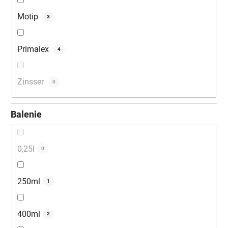
Motip
3
Primalex
4
Zinsser
0
Balenie
0,25l
0
250ml
1
400ml
2