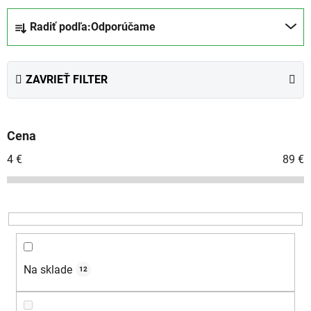
R
Radiť podľa:
Odporúčame
a
d
e
ZAVRIEŤ FILTER
n
i
e
Cena
p
r
4
€
89
€
o
d
u
k
t
o
Na sklade
12
v