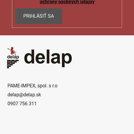
p
ochrany osobných údajov
i
s
PRIHLÁSIŤ SA
u
Z
á
p
ä
t
i
e
PAME-IMPEX, spol. s r.o
delap
@
delap.sk
0907 756 311