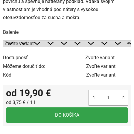
povrchu a spevňuje natieraný podklad. Vďaka svojim
vlastnostiam je vhodná pod nátery s vysokou
oteruvzdornosťou za sucha a mokra.
Balenie
Dostupnosť
Zvoľte variant
Môžeme doručiť do:
Zvoľte variant
Kód:
Zvoľte variant
od
19,90 €
Jednotková cena:
od 3,75 € / 1 l
DO KOŠÍKA