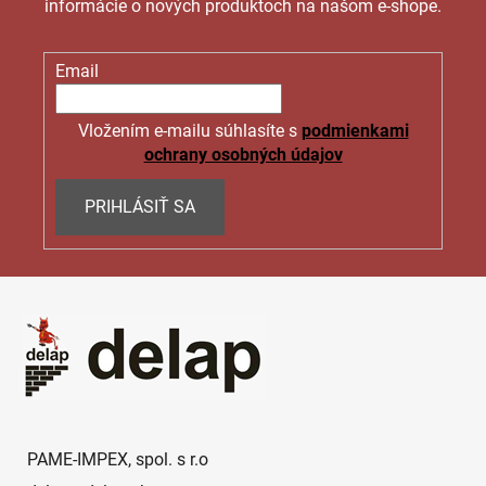
informácie o nových produktoch na našom e-shope.
Email
Vložením e-mailu súhlasíte s
podmienkami
ochrany osobných údajov
PRIHLÁSIŤ SA
Z
á
p
ä
t
i
e
PAME-IMPEX, spol. s r.o