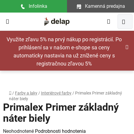
Prejsť
Infolinka
Kamenná predajna
na
obsah
Hľadať
NÁ
Využite zľavu 5% na prvý nákup po registrácií. Po
KOŠ
prihlásení sa v našom e-shope sa ceny
automaticky nastavia na už znížené ceny s
registračnou zľavou 5%
Domov
/
Farby a laky
/
Interiérové farby
/
Primalex Primer základný
náter biely
Primalex Primer základný
náter biely
Priemerné
Neohodnotené
Podrobnosti hodnotenia