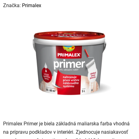
hodnotenie
Značka:
Primalex
produktu
je
0,0
z
5
hviezdičiek.
Primalex Primer je biela základná maliarska farba vhodná
na prípravu podkladov v interiéri. Zjednocuje nasiakavosť