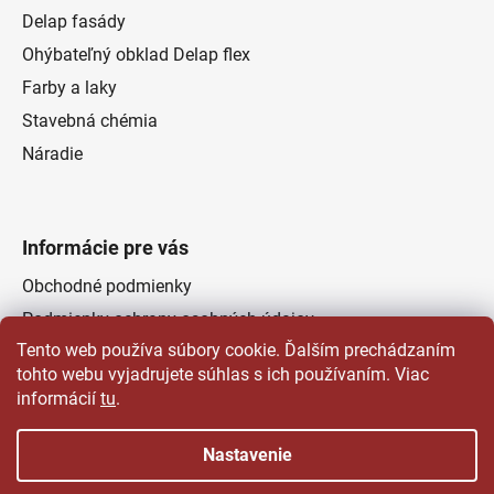
Delap fasády
Ohýbateľný obklad Delap flex
Farby a laky
Stavebná chémia
Náradie
Informácie pre vás
Obchodné podmienky
Podmienky ochrany osobných údajov
Tento web používa súbory cookie. Ďalším prechádzaním
Odstúpenie od zmluvy
tohto webu vyjadrujete súhlas s ich používaním. Viac
Kontakty
informácií
tu
.
Predajňa
Nastavenie