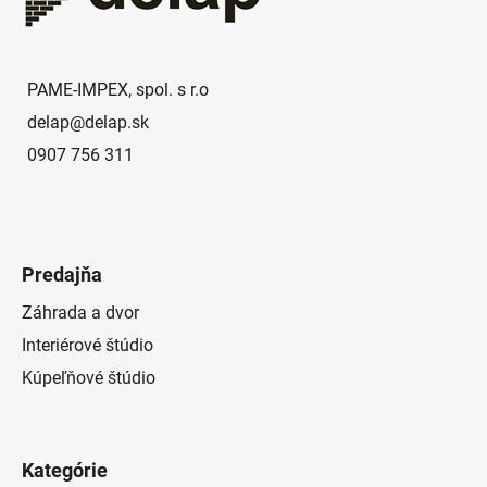
ä
t
i
e
PAME-IMPEX, spol. s r.o
delap
@
delap.sk
0907 756 311
Predajňa
Záhrada a dvor
Interiérové štúdio
Kúpeľňové štúdio
Kategórie