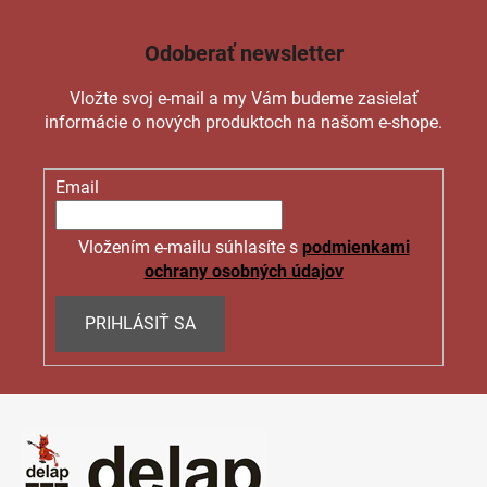
Odoberať newsletter
Vložte svoj e-mail a my Vám budeme zasielať
informácie o nových produktoch na našom e-shope.
Email
Vložením e-mailu súhlasíte s
podmienkami
ochrany osobných údajov
PRIHLÁSIŤ SA
Z
á
p