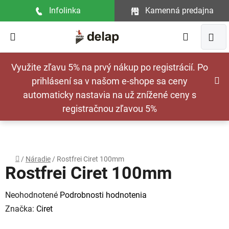
Prejsť
Infolinka
Kamenná predajna
na
obsah
Hľadať
NÁ
Využite zľavu 5% na prvý nákup po registrácií. Po
KOŠ
prihlásení sa v našom e-shope sa ceny
automaticky nastavia na už znížené ceny s
registračnou zľavou 5%
Domov
/
Náradie
/
Rostfrei Ciret 100mm
Rostfrei Ciret 100mm
Priemerné
Neohodnotené
Podrobnosti hodnotenia
hodnotenie
Značka:
Ciret
produktu