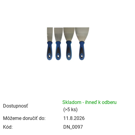
je
0,0
z
5
hviezdičiek.
Skladom - ihneď k odberu
Dostupnosť
(>5 ks)
Môžeme doručiť do:
11.8.2026
Kód:
DN_0097