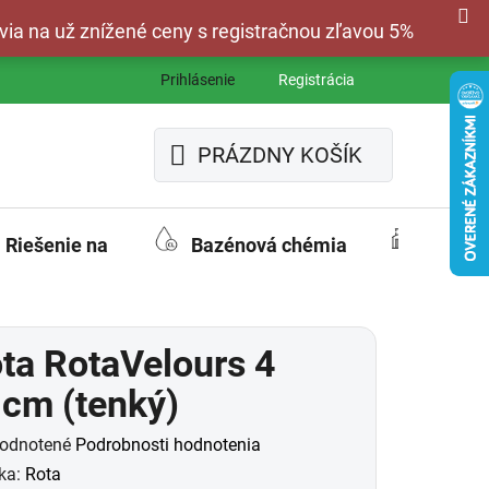
via na už znížené ceny s registračnou zľavou 5%
Prihlásenie
Registrácia
PRÁZDNY KOŠÍK
NÁKUPNÝ
KOŠÍK
Riešenie na
Bazénová chémia
Fasád
ta RotaVelours 4
cm (tenký)
merné
odnotené
Podrobnosti hodnotenia
otenie
ka:
Rota