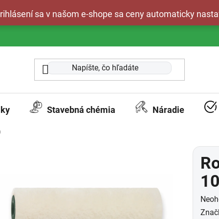
 prihlásení sa v našom e-shope sa ceny automaticky nasta
aky
Stavebná chémia
Náradie
)
Ro
10
Prie
Neoh
hodn
Znač