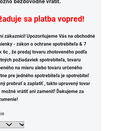
žno bezdôvodne vrátiť.
aduje sa platba vopred!
ní zákazníci! Upozorňujeme Vás na obchodné
enky - zákon o ochrane spotrebiteľa & 7
 6c , že predaj tovaru zhotoveného podľa
tných požiadaviek spotrebiteľa, tovaru
beného na mieru alebo tovaru určeného
tne pre jedného spotrebiteľa je spotrebiteľ
ný prebrať a zaplatiť , takto upravený tovar
e možné vrátiť ani zameniť! Ďakujeme za
zumenie!
ie