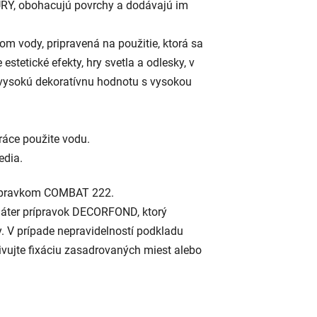
RY, obohacujú povrchy a dodávajú im
vody, pripravená na použitie, ktorá sa
tetické efekty, hry svetla a odlesky, v
ysokú dekoratívnu hodnotu s vysokou
ráce použite vodu.
edia.
 prípravkom COMBAT 222.
náter prípravok DECORFOND, ktorý
. V prípade nepravidelností podkladu
vujte fixáciu zasadrovaných miest alebo