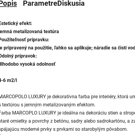
Popis
Parametre
Diskusia
Estetický efekt:
jemná metalizovaná textúra
Použiteľnosť prípravku:
je pripravený na použitie, ľahko sa aplikuje; náradie sa čistí vo
Odolný prípravok:
dlhodobo vysoká odolnosť
4-6 m2/l
MARCOPOLO LUXURY je dekoratívna farba pre interiéry, ktorá u
s textúrou s jemným metalizovaným efektom.
Farba MARCOPLO LUXURY je ideálna na dekoráciu stien a stropo
staré omietky a povrchy z betónu, sadry alebo sadrokartónu, a z
spájajúcu moderné prvky s prvkami so starobylým pôvabom.