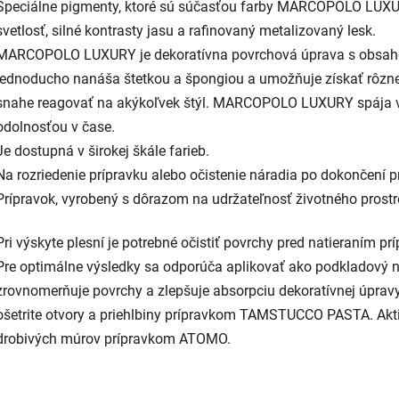
Špeciálne pigmenty, ktoré sú súčasťou farby MARCOPOLO LUXU
svetlosť, silné kontrasty jasu a rafinovaný metalizovaný lesk.
MARCOPOLO LUXURY je dekoratívna povrchová úprava s obsahom 
jednoducho nanáša štetkou a špongiou a umožňuje získať rôzne es
snahe reagovať na akýkoľvek štýl. MARCOPOLO LUXURY spája v
odolnosťou v čase.
Je dostupná v širokej škále farieb.
Na rozriedenie prípravku alebo očistenie náradia po dokončení p
Prípravok, vyrobený s dôrazom na udržateľnosť životného prostr
Pri výskyte plesní je potrebné očistiť povrchy pred natieraním
Pre optimálne výsledky sa odporúča aplikovať ako podkladový 
zrovnomerňuje povrchy a zlepšuje absorpciu dekoratívnej úpravy
ošetrite otvory a priehlbiny prípravkom TAMSTUCCO PASTA. Akti
drobivých múrov prípravkom ATOMO.