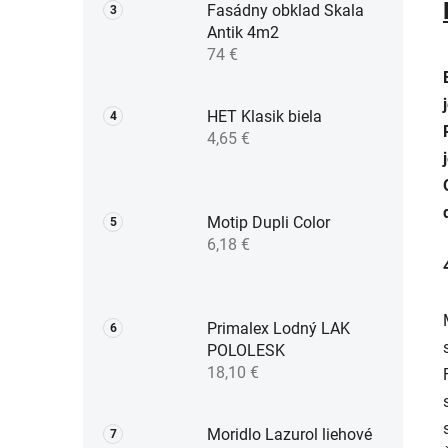
Fasádny obklad Skala
Antik 4m2
74 €
HET Klasik biela
4,65 €
Motip Dupli Color
6,18 €
Primalex Lodný LAK
POLOLESK
18,10 €
Moridlo Lazurol liehové