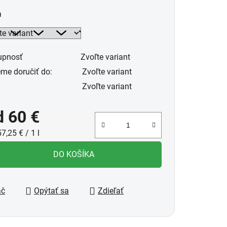
a
upnosť
Zvoľte variant
me doručiť do:
Zvoľte variant
Zvoľte variant
d
60 €
notková cena:
7,25 € / 1 l
DO KOŠÍKA
ač
Opýtať sa
Zdieľať