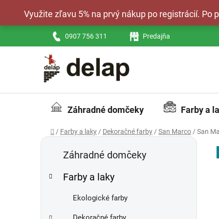
Prejsť
Využite zľavu 5% na prvý nákup po registrácií. Po
na
obsah
0907 756 311
Predajňa
Záhradné domčeky
Farby a l
Domov
/
Farby a laky
/
Dekoračné farby
/
San Marco
/
San Ma
B
K
Preskočiť
a
kategórie
o
Záhradné domčeky
t
č
e
Farby a laky
n
g
ý
ó
Ekologické farby
p
r
i
a
Dekoračné farby