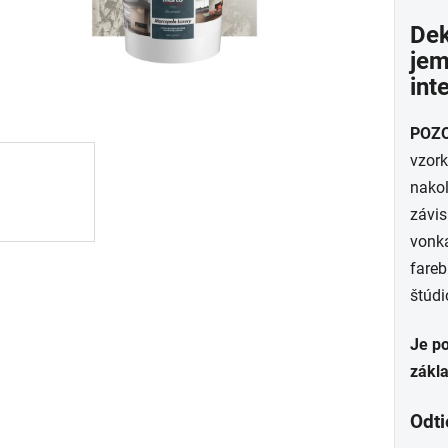
prod
Dek
je
jem
0,0
int
z
5
POZO
hviez
vzork
nako
závis
vonka
fareb
štúdi
Je p
zákl
Odti