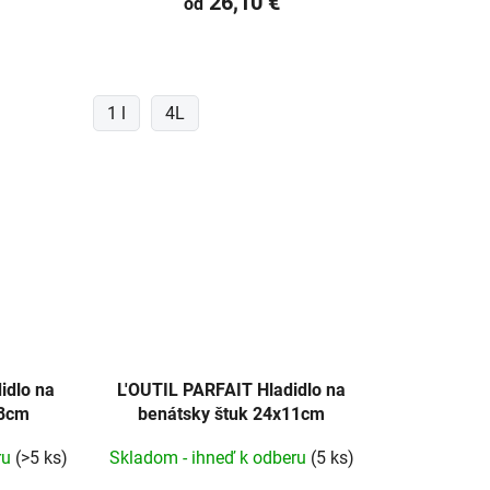
26,10 €
od
1 l
4L
idlo na
L'OUTIL PARFAIT Hladidlo na
x8cm
benátsky štuk 24x11cm
ru
(>5 ks)
Skladom - ihneď k odberu
(5 ks)