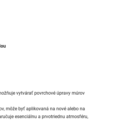
dou
možňuje vytvárať povrchové úpravy múrov
v, môže byť aplikovaná na nové alebo na
aručuje esenciálnu a prvotriednu atmosféru,