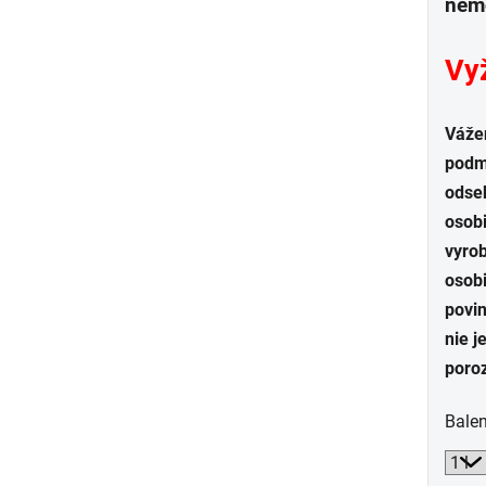
nemo
Vyž
Váže
podmi
odsek
osobi
vyro
osobi
povin
nie j
poro
Balen