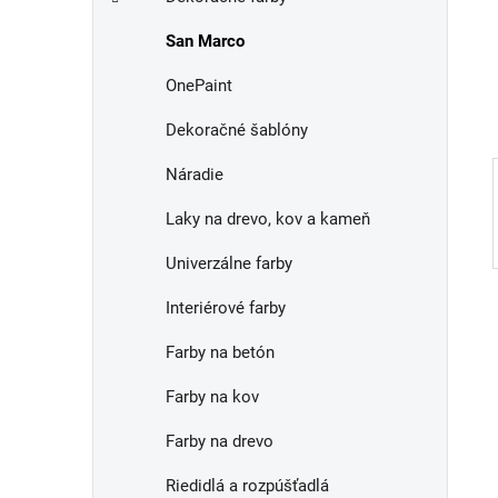
e
n
San Marco
e
l
OnePaint
Dekoračné šablóny
Náradie
Laky na drevo, kov a kameň
Univerzálne farby
Interiérové farby
Farby na betón
Farby na kov
Farby na drevo
Riedidlá a rozpúšťadlá