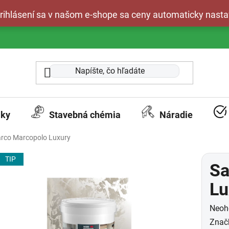
 prihlásení sa v našom e-shope sa ceny automaticky nasta
aky
Stavebná chémia
Náradie
rco Marcopolo Luxury
TIP
Sa
Lu
Prie
Neoh
hodn
Znač