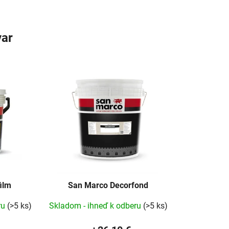
var
ilm
San Marco Decorfond
ru
(>5 ks)
Skladom - ihneď k odberu
(>5 ks)