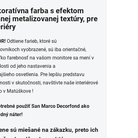
uktu
oratívna farba s efektom
nej metalizovanej textúry, pre
eriéry
R!
Odtiene farieb, ktoré sú
dičiek.
ovníkoch vyobrazené, sú iba orientačné,
ľko farebnosť na vašom monitore sa mení v
losti od jeho nastavenia a
jšieho osvetlenia. Pre lepšiu predstavu
nosti v skutočnosti, navštívte naše interiérové
o v Matúškove !
otrebné použiť San Marco Decorfond ako
adný náter!
ene sú miešané na zákazku, preto ich