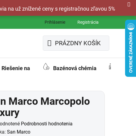
via na už znížené ceny s registračnou zľavou 5%
Prihlásenie
Registrácia
PRÁZDNY KOŠÍK
NÁKUPNÝ
KOŠÍK
Riešenie na
Bazénová chémia
Fasád
n Marco Marcopolo
xury
merné
odnotené
Podrobnosti hodnotenia
otenie
ka:
San Marco