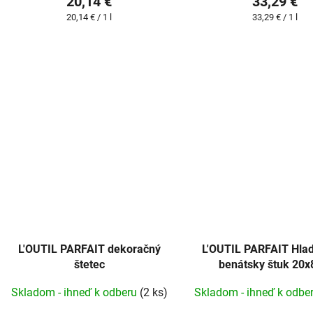
20,14 €
33,29 €
Jednotková
Jednotková
20,14 € / 1 l
33,29 € / 1 l
cena:
cena:
L'OUTIL PARFAIT dekoračný
L'OUTIL PARFAIT Hlad
štetec
benátsky štuk 20
Skladom - ihneď k odberu
(2 ks)
Skladom - ihneď k odbe