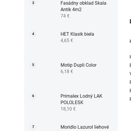
Fasádny obklad Skala
Antik 4m2
74 €
HET Klasik biela
4,65 €
Motip Dupli Color
6,18 €
Primalex Lodný LAK
POLOLESK
18,10 €
Moridlo Lazurol liehové