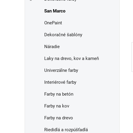
e
n
San Marco
e
l
OnePaint
Dekoračné šablóny
Náradie
Laky na drevo, kov a kameň
Univerzálne farby
Interiérové farby
Farby na betón
Farby na kov
Farby na drevo
Riedidlá a rozpúšťadlá