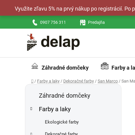
Prejsť
Využite zľavu 5% na prvý nákup po registrácií. Po
na
obsah
0907 756 311
Predajňa
Záhradné domčeky
Farby a l
Domov
/
Farby a laky
/
Dekoračné farby
/
San Marco
/
San Ma
B
K
Preskočiť
a
kategórie
o
Záhradné domčeky
t
č
e
Farby a laky
n
g
ý
ó
Ekologické farby
p
r
i
a
Dekoračné farby