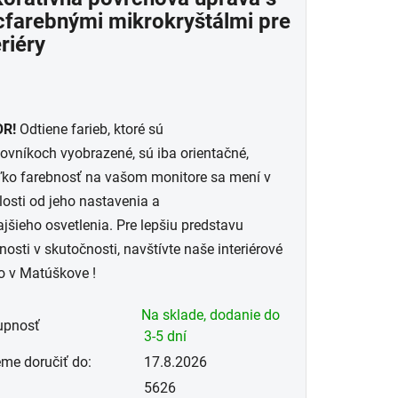
cfarebnými mikrokryštálmi pre
eriéry
dičiek.
R!
Odtiene farieb, ktoré sú
ovníkoch vyobrazené, sú iba orientačné,
ľko farebnosť na vašom monitore sa mení v
losti od jeho nastavenia a
jšieho osvetlenia. Pre lepšiu predstavu
nosti v skutočnosti, navštívte naše interiérové
o v Matúškove !
Na sklade, dodanie do
upnosť
3-5 dní
me doručiť do:
17.8.2026
5626