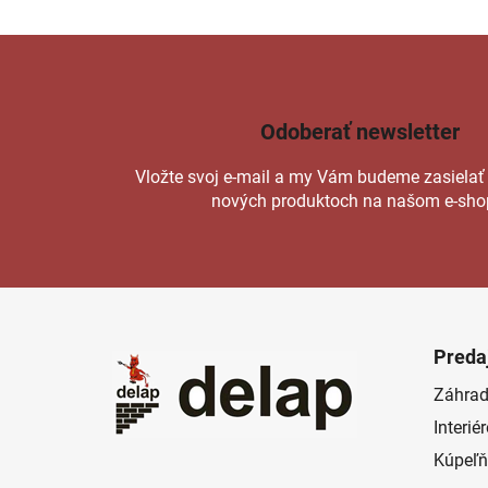
Odoberať newsletter
Vložte svoj e-mail a my Vám budeme zasielať
nových produktoch na našom e-sho
Z
á
Preda
p
Záhrad
ä
Interié
t
i
Kúpeľň