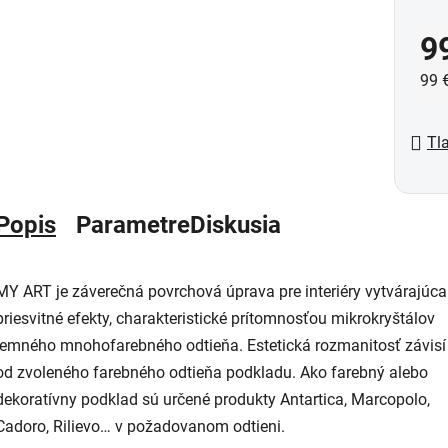
9
Jed
99 €
Tl
Popis
Parametre
Diskusia
MY ART je záverečná povrchová úprava pre interiéry vytvárajúca
priesvitné efekty, charakteristické prítomnosťou mikrokryštálov
jemného mnohofarebného odtieňa. Estetická rozmanitosť závisí
od zvoleného farebného odtieňa podkladu. Ako farebný alebo
dekoratívny podklad sú určené produkty Antartica, Marcopolo,
Cadoro, Rilievo… v požadovanom odtieni.