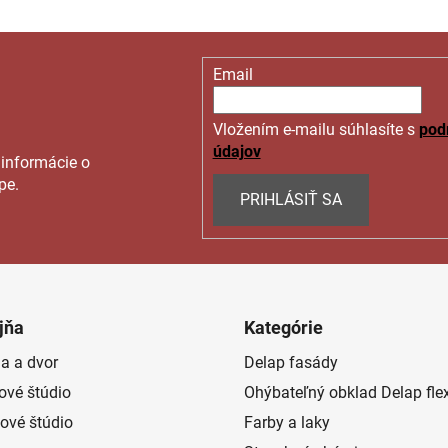
Email
Vložením e-mailu súhlasíte s
pod
údajov
 informácie o
pe.
PRIHLÁSIŤ SA
jňa
Kategórie
a a dvor
Delap fasády
rové štúdio
Ohýbateľný obklad Delap fle
ové štúdio
Farby a laky