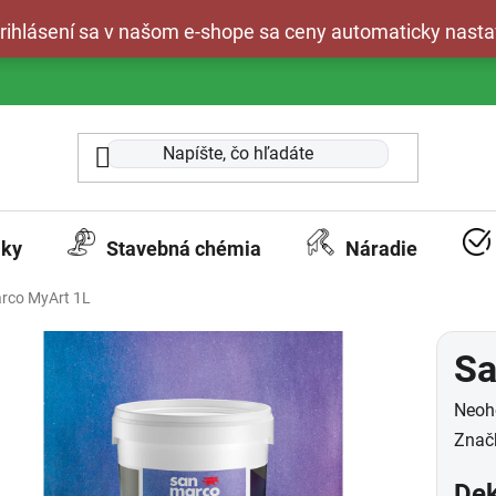
 prihlásení sa v našom e-shope sa ceny automaticky nasta
aky
Stavebná chémia
Náradie
rco MyArt 1L
Sa
Prie
Neoh
hodn
Znač
prod
Dek