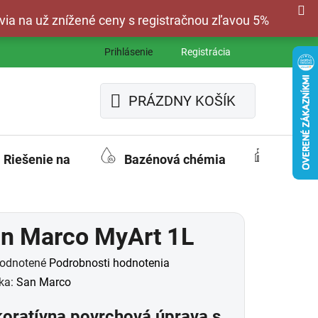
via na už znížené ceny s registračnou zľavou 5%
Prihlásenie
Registrácia
PRÁZDNY KOŠÍK
NÁKUPNÝ
KOŠÍK
Riešenie na
Bazénová chémia
Fasád
n Marco MyArt 1L
merné
odnotené
Podrobnosti hodnotenia
otenie
ka:
San Marco
uktu
oratívna povrchová úprava s