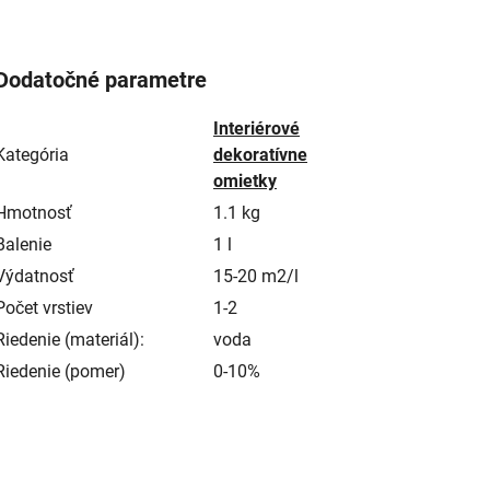
Dodatočné parametre
Interiérové
Kategória
dekoratívne
omietky
Hmotnosť
1.1 kg
Balenie
1 l
Výdatnosť
15-20 m2/l
Počet vrstiev
1-2
Riedenie (materiál):
voda
Riedenie (pomer)
0-10%