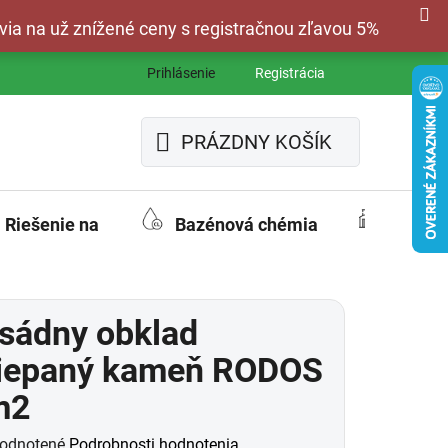
via na už znížené ceny s registračnou zľavou 5%
Prihlásenie
Registrácia
PRÁZDNY KOŠÍK
NÁKUPNÝ
KOŠÍK
Riešenie na
Bazénová chémia
Fasád
sádny obklad
iepaný kameň RODOS
m2
merné
odnotené
Podrobnosti hodnotenia