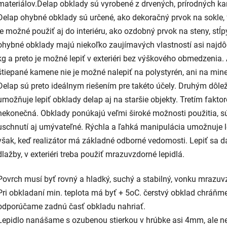
materiálov.Delap obklady sú vyrobené z drvených, prírodných k
Delap ohybné obklady sú určené, ako dekoračný prvok na sokle,
je možné použiť aj do interiéru, ako ozdobný prvok na steny, stĺp
ohybné obklady majú niekoľko zaujímavých vlastností asi najdôlež
kg a preto je možné lepiť v exteriéri bez výškového obmedzen
štiepané kamene nie je možné nalepiť na polystyrén, ani na mine
Delap sú preto ideálnym riešením pre takéto účely. Druhým dôle
umožňuje lepiť obklady delap aj na staršie objekty. Tretím faktor
nekonečná. Obklady ponúkajú veľmi široké možnosti použitia, sú
uschnutí aj umývateľné. Rýchla a ľahká manipulácia umožnuje le
však, keď realizátor má základné odborné vedomosti. Lepiť sa d
dlažby, v exteriéri treba použiť mrazuvzdorné lepidlá.
Povrch musí byť rovný a hladký, suchý a stabilný, vonku mrazuv
Pri obkladaní min. teplota má byť + 5oC. čerstvý obklad chráňme
odporúčame zadnú časť obkladu nahriať.
Lepidlo nanášame s ozubenou stierkou v hrúbke asi 4mm, ale nei