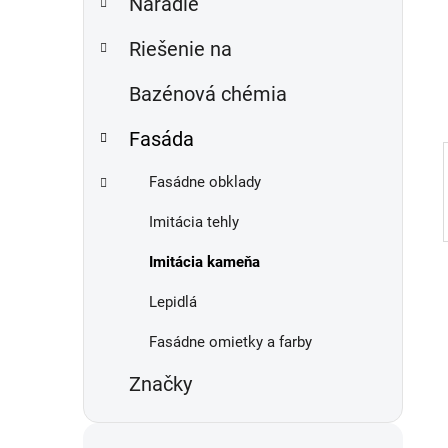
Náradie
e
n
e
Riešenie na
l
Bazénová chémia
Fasáda
Fasádne obklady
Imitácia tehly
Imitácia kameňa
Lepidlá
Fasádne omietky a farby
Značky