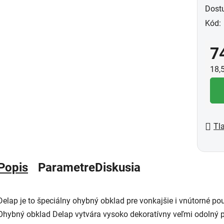
Dost
Kód:
7
Jed
18,
Tl
Popis
Parametre
Diskusia
Delap je to špeciálny ohybný obklad pre vonkajšie i vnútorné použi
Ohybný obklad Delap vytvára vysoko dekoratívny veľmi odolný 