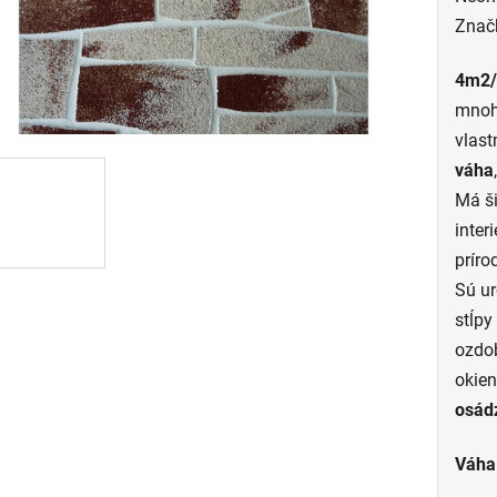
hodn
Znač
prod
4m2/b
je
mnoho
0,0
vlast
z
váha
5
Má ši
hviez
interi
príro
Sú ur
stĺpy
ozdob
okien
osádz
Váha