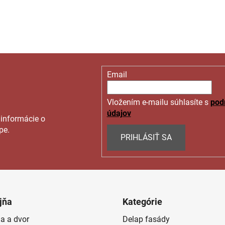
Email
Vložením e-mailu súhlasíte s
pod
údajov
 informácie o
pe.
PRIHLÁSIŤ SA
jňa
Kategórie
a a dvor
Delap fasády