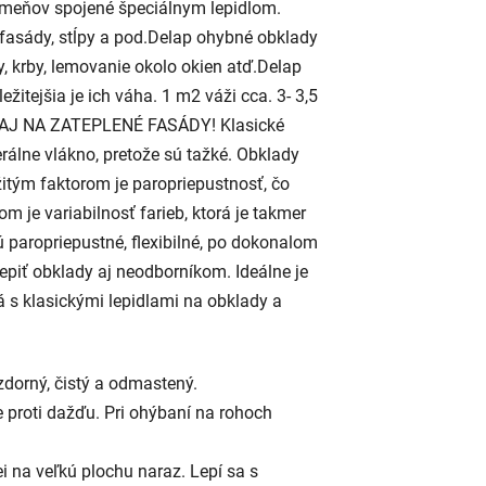
ameňov spojené špeciálnym lepidlom.
 fasády, stĺpy a pod.Delap ohybné obklady
y, krby, lemovanie okolo okien atď.Delap
itejšia je ich váha. 1 m2 váži cca. 3- 3,5
ia. AJ NA ZATEPLENÉ FASÁDY! Klasické
rálne vlákno, pretože sú tažké. Obklady
žitým faktorom je paropriepustnosť, čo
om je variabilnosť farieb, ktorá je takmer
 paropriepustné, flexibilné, po dokonalom
piť obklady aj neodborníkom. Ideálne je
á s klasickými lepidlami na obklady a
zdorný, čistý a odmastený.
 proti dažďu. Pri ohýbaní na rohoch
 na veľkú plochu naraz. Lepí sa s