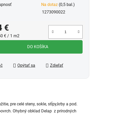
upnosť
Na dotaz
(0,5 bal.)
1273090022
4 €
notková cena:
50 € / 1 m2
DO KOŠÍKA
ač
Opýtať sa
Zdieľať
tie, pre celé steny, sokle, stĺpy,krby a pod.
povrch. Ohybný obklad Delap z prírodných