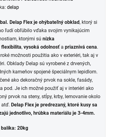
otenie
ka:
delap
uktu
al. Delap Flex je ohýbateľný obklad
, ktorý si
 ľudí obľúbilo vďaka svojim vynikajúcim
nostiam, ktorými sú
nízka
,
flexibilita
,
vysoká odolnosť
a
priaznivá cena
.
roké možnosti použitia ako v exteriéri, tak aj v
dičiek.
éri.
Obklady Delap sú vyrobené z drvených,
dných kameňov spojené špeciálnym lepidlom.
čené ako dekoračný prvok na sokle, fasády,
 a pod. Je ich možné použiť aj v interiéri ako
ný prvok na steny, stĺpy, krby, lemovanie okolo
 atď.
Delap Flex je predrezaný, ktoré kusy sa
ajú jednotlivo, hrúbka materiálu je 3-4mm.
 balíka: 20kg