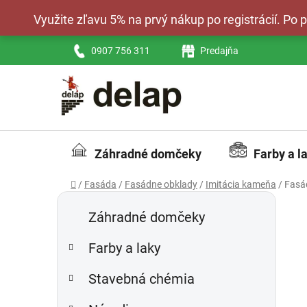
Prejsť
Využite zľavu 5% na prvý nákup po registrácií. Po
na
obsah
0907 756 311
Predajňa
Záhradné domčeky
Farby a l
Domov
/
Fasáda
/
Fasádne obklady
/
Imitácia kameňa
/
Fasá
B
K
Preskočiť
a
kategórie
o
Záhradné domčeky
t
č
e
Farby a laky
n
g
ý
ó
Stavebná chémia
p
r
i
a