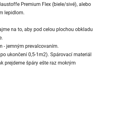
Baustoffe Premium Flex (biele/sivé), alebo
m lepidlom.
bajme na to, aby pod celou plochou obkladu
e.
m - jemným prevalcovaním.
po ukončení 0,5-1m2). Spárovací materiál
 ak prejdeme špáry ešte raz mokrým