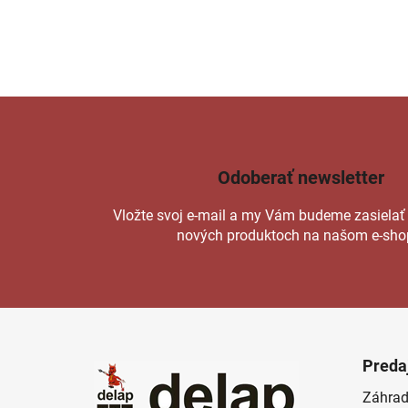
Odoberať newsletter
Vložte svoj e-mail a my Vám budeme zasielať
nových produktoch na našom e-sho
Z
á
Preda
p
Záhrad