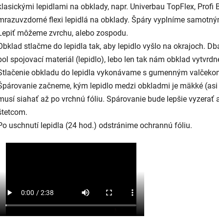
klasickými lepidlami na obklady, napr. Univerbau TopFlex, Profi 
mrazuvzdorné flexi lepidlá na obklady. Špáry vyplníme samotný
Lepiť môžeme zvrchu, alebo zospodu.
Obklad stlačme do lepidla tak, aby lepidlo vyšlo na okrajoch. D
bol spojovací materiál (lepidlo), lebo len tak nám obklad vytvrdn
Stlačenie obkladu do lepidla vykonávame s gumenným valčeko
Špárovanie začneme, kým lepidlo medzi obkladmi je mäkké (asi 
musí siahať až po vrchnú fóliu. Spárovanie bude lepšie vyzerať
štetcom.
Po uschnutí lepidla (24 hod.) odstránime ochrannú fóliu.