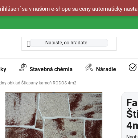
 prihlásení sa v našom e-shope sa ceny automaticky nasta
aky
Stavebná chémia
Náradie
dny obklad Štiepaný kameň RODOS 4m2
Fa
Št
4
Prie
Neoh