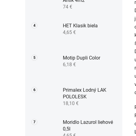
Antik 4m2
74 €
HET Klasik biela
4,65 €
Motip Dupli Color
6,18 €
Primalex Lodný LAK
POLOLESK
18,10 €
Moridlo Lazurol liehové
0,5l
4,65 €